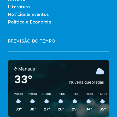
Literatura
Notícias & Eventos
Política e Economia
PREVISÃO DO TEMPO
Manaus
33°
Nuvens quebradas
20:00
23:00
02:00
05:00
08:00
11:00
14:00
17
33°
30°
27°
26°
29°
34°
35°
3