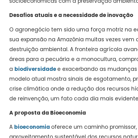
socioeconômicas com a preservação ambienta
Desafios atuais e a necessidade de inovação
O agronegócio tem sido uma força motriz na ec
sua expansão na Amazônia muitas vezes vem c
destruição ambiental. A fronteira agrícola ava
áreas para a pecuária e a monocultura, comp
a
biodiversidade
e exacerbando as mudanças c
modelo atual mostra sinais de esgotamento, p
crise climática onde a redução dos recursos h
de reinvenção, um fato cada dia mais evidente
A proposta da Bioeconomia
A
bioeconomia
oferece um caminho promissor
aproveitamento sustentável dos recursos natu