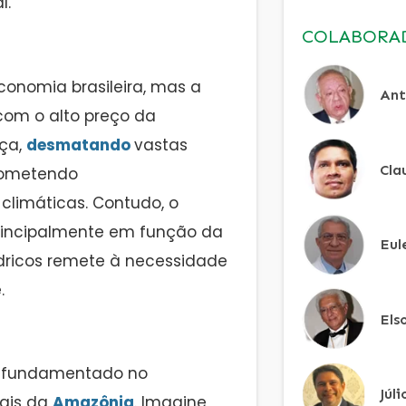
l.
COLABORA
onomia brasileira, mas a
Ant
om o alto preço da
nça,
desmatando
vastas
Cla
rometendo
limáticas. Contudo, o
rincipalmente em função da
Eul
ídricos remete à necessidade
.
Els
, fundamentado no
Júl
rais da
Amazônia
. Imagine