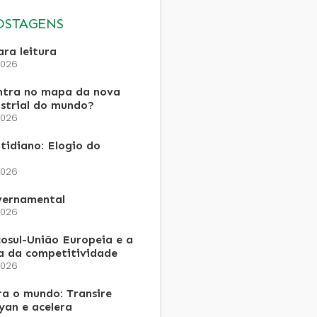
OSTAGENS
ra leitura
2026
ntra no mapa da nova
ustrial do mundo?
2026
tidiano: Elogio do
2026
vernamental
2026
osul-União Europeia e a
a da competitividade
2026
a o mundo: Transire
an e acelera