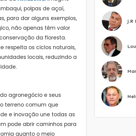
mbaqui, polpas de açaí,
, para dar alguns exemplos,
J.R
ico, não apenas têm valor
onservação da floresta.
Lou
respeita os ciclos naturais,
unidades locais, reduzindo a
sidade.
Mar
 do agronegócio e seus
Nel
sto terreno comum que
ade e inovação une todas as
um pode abrir caminhos para
onomia quanto o meio