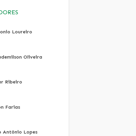
DORES
onio Loureiro
udemilson Oliveira
er Ribeiro
on Farias
io Antônio Lopes