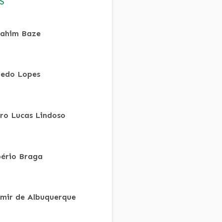
S
ahim Baze
redo Lopes
ro Lucas Lindoso
ério Braga
mir de Albuquerque