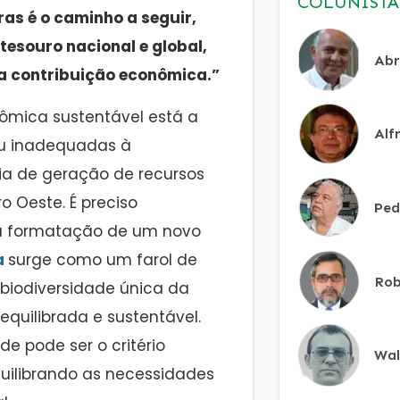
COLUNISTA
as é o caminho a seguir,
tesouro nacional e global,
Abr
ua contribuição econômica.”
ômica sustentável está a
Alf
ou inadequadas à
ia de geração de recursos
o Oeste. É preciso
Ped
a a formatação de um novo
a
surge como um farol de
Rob
biodiversidade única da
quilibrada e sustentável.
 pode ser o critério
Wal
quilibrando as necessidades