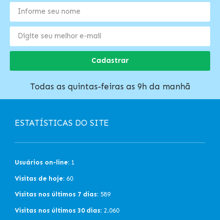
Cadastrar
Todas as quintas-feiras as 9h da manhã
ESTATÍSTICAS DO SITE
Usuários on-line:
1
Visitas de hoje:
60
Visitas nos últimos 7 dias:
589
Visitas nos últimos 30 dias:
2.060