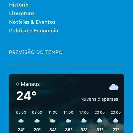
História
Literatura
Notícias & Eventos
Política e Economia
PREVISÃO DO TEMPO
Manaus
24°
Nuvens dispersas
05:00
08:00
11:00
14:00
17:00
20:00
23:00
02:
24°
29°
34°
36°
33°
31°
27°
26