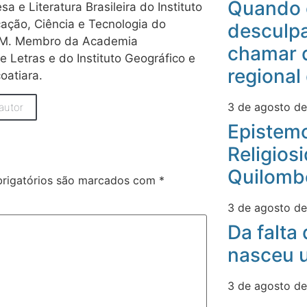
Quando 
a e Literatura Brasileira do Instituto
ação, Ciência e Tecnologia do
desculpa
AM. Membro da Academia
chamar 
e Letras e do Instituto Geográfico e
regional
coatiara.
3 de agosto d
autor
Epistemo
Religios
Quilomb
rigatórios são marcados com
*
3 de agosto d
Da falta
nasceu u
3 de agosto d