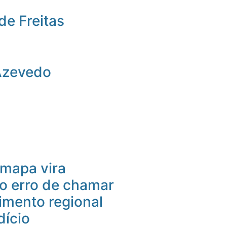
de Freitas
Azevedo
mapa vira
 o erro de chamar
imento regional
dício