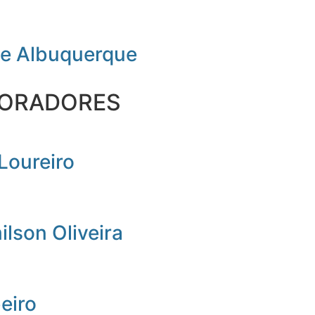
de Albuquerque
ORADORES
Loureiro
lson Oliveira
beiro