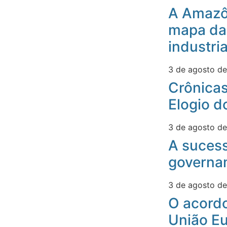
A Amazô
mapa da
industri
3 de agosto d
Crônicas
Elogio d
3 de agosto d
A suces
governa
3 de agosto d
O acord
União Eu