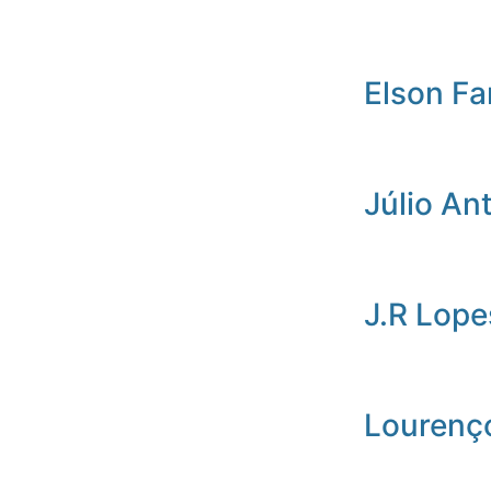
Elson Fa
Júlio An
J.R Lope
Lourenç