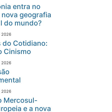
nia entra no
 nova geografia
al do mundo?
e 2026
 do Cotidiano:
o Cinismo
e 2026
são
mental
e 2026
o Mercosul-
ropeia e a nova