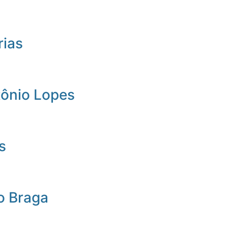
rias
tônio Lopes
s
o Braga