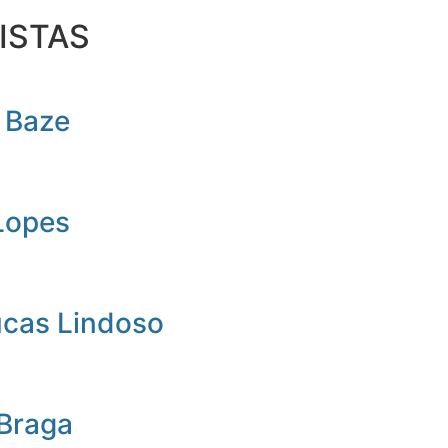
ISTAS
 Baze
Lopes
ucas Lindoso
 Braga