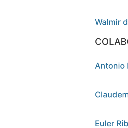
Walmir 
COLAB
Antonio 
Claudemi
Euler Ri