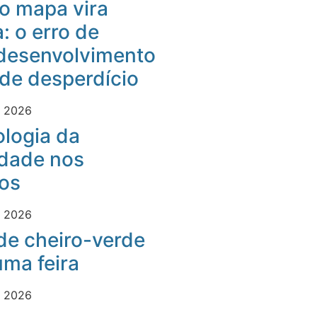
o mapa vira
: o erro de
desenvolvimento
 de desperdício
e 2026
logia da
idade nos
os
e 2026
 de cheiro-verde
ma feira
e 2026