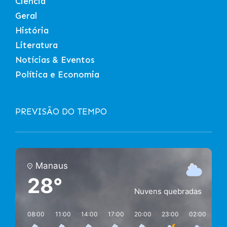
Ciência
Geral
História
Literatura
Notícias & Eventos
Política e Economia
PREVISÃO DO TEMPO
Manaus
28°
Nuvens quebradas
08:00
11:00
14:00
17:00
20:00
23:00
02:00
05: