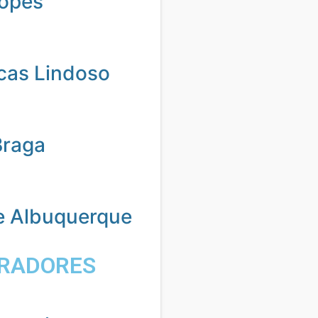
Lopes
cas Lindoso
Braga
e Albuquerque
RADORES