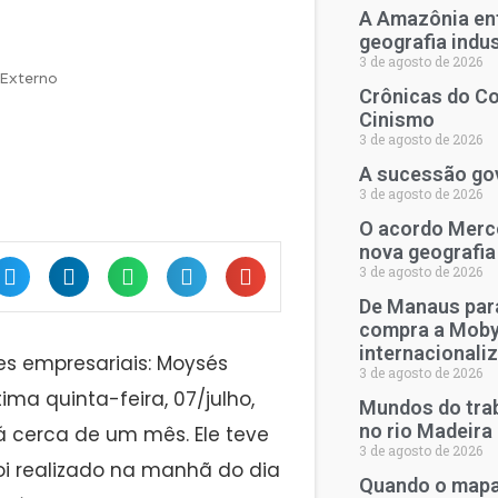
A Amazônia en
geografia indu
3 de agosto de 2026
 Externo
Crônicas do Co
Cinismo
3 de agosto de 2026
A sucessão go
3 de agosto de 2026
O acordo Merco
nova geografia
3 de agosto de 2026
De Manaus para
compra a Moby
internacionali
s empresariais: Moysés
3 de agosto de 2026
ima quinta-feira, 07/julho,
Mundos do trab
no rio Madeira
á cerca de um mês. Ele teve
3 de agosto de 2026
oi realizado na manhã do dia
Quando o mapa 