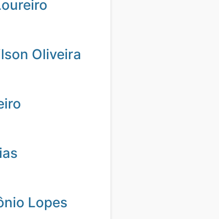
oureiro
son Oliveira
eiro
ias
ônio Lopes