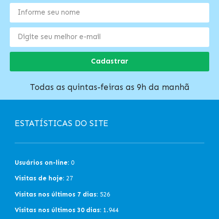
Cadastrar
Todas as quintas-feiras as 9h da manhã
ESTATÍSTICAS DO SITE
Usuários on-line:
0
Visitas de hoje:
27
Visitas nos últimos 7 dias:
526
Visitas nos últimos 30 dias:
1.944