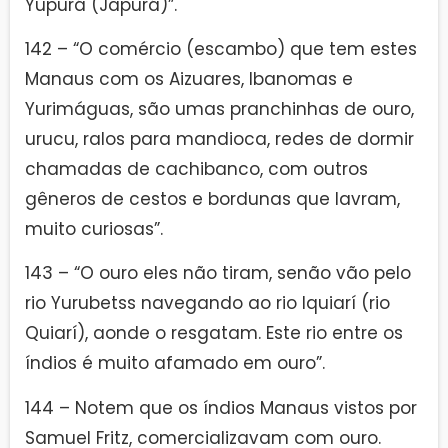
Yupurá (Japurá)”.
142 – “O comércio (escambo) que tem estes
Manaus com os Aizuares, Ibanomas e
Yurimáguas, são umas pranchinhas de ouro,
urucu, ralos para mandioca, redes de dormir
chamadas de cachibanco, com outros
gêneros de cestos e bordunas que lavram,
muito curiosas”.
143 – “O ouro eles não tiram, senão vão pelo
rio Yurubetss navegando ao rio Iquiarí (rio
Quiarí), aonde o resgatam. Este rio entre os
índios é muito afamado em ouro”.
144 – Notem que os índios Manaus vistos por
Samuel Fritz, comercializavam com ouro.