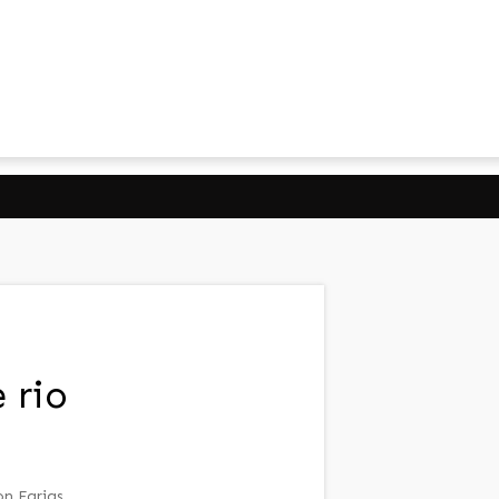
 rio
on Farias