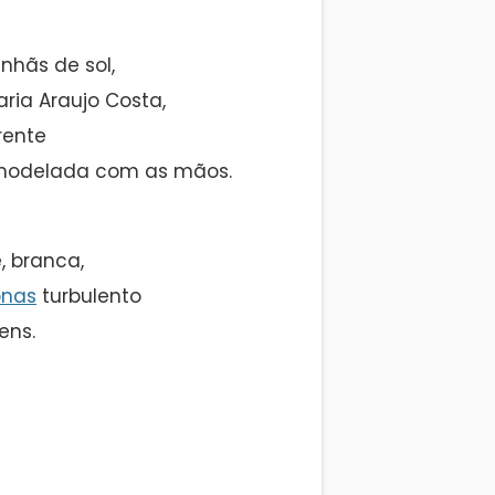
hãs de sol,
ria Araujo Costa,
rente
a modelada com as mãos.
, branca,
nas
turbulento
ens.