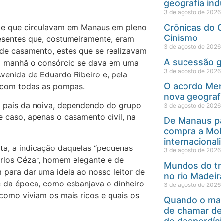
geografia ind
3 de agosto de 2026
s e que circulavam em Manaus em pleno
Crônicas do C
Cinismo
resentes que, costumeiramente, eram
3 de agosto de 2026
 de casamento, estes que se realizavam
A sucessão 
ela manhã o consórcio se dava em uma
3 de agosto de 2026
Avenida de Eduardo Ribeiro e, pela
O acordo Mer
e com todas as pompas.
nova geograf
s pais da noiva, dependendo do grupo
3 de agosto de 2026
e caso, apenas o casamento civil, na
De Manaus pa
compra a Mob
internacional
eita, a indicação daquelas “pequenas
3 de agosto de 2026
rlos Cézar, homem elegante e de
Mundos do tra
m para dar uma ideia ao nosso leitor de
no rio Madei
 da época, como esbanjava o dinheiro
3 de agosto de 2026
como viviam os mais ricos e quais os
Quando o map
de chamar de
de desperdíc