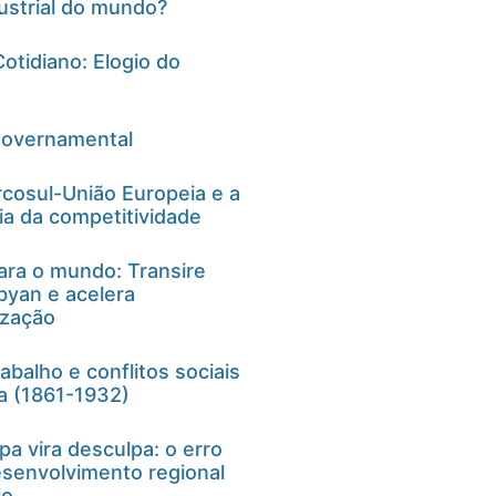
ustrial do mundo?
otidiano: Elogio do
governamental
cosul-União Europeia e a
ia da competitividade
ra o mundo: Transire
yan e acelera
ização
balho e conflitos sociais
ra (1861-1932)
a vira desculpa: o erro
senvolvimento regional
io