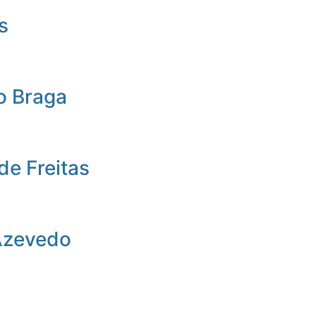
s
o Braga
de Freitas
Azevedo