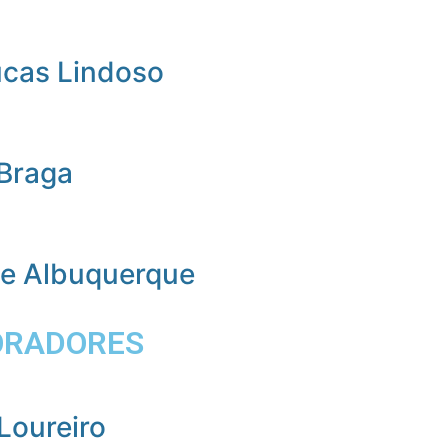
ucas Lindoso
 Braga
de Albuquerque
ORADORES
Loureiro