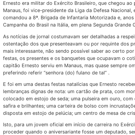
Ernesto era militar do Exército Brasileiro, que chegou a
Manaus, foi vice-presidente da Liga da Defesa Nacional,
comandou a 8ª. Brigada de Infantaria Motorizada e, anos 
Campanha do Brasil na Itália, em plena Segunda Grande G
As notícias de jornal costumavam ser detalhadas a respeit
ostentação dos que presenteavam ou por requinte dos pre
mais interessante, não sendo possível saber ao certo po
festas, os presentes e os banquetes que ocupavam o co
capitão Ernesto serviu em Manaus, mas quase sempre om
preferindo referir “senhora (do) fulano de tal” .
E foi em uma destas festas natalícias que Ernesto recebeu
lembranças dignas de nota: um cartão de prata, com mo
colocado em estojo de seda; uma pulseira em ouro, com 
safira e brilhantes; uma carteira de bolso com incrustaç
disposta em estojo de pelúcia; um centro de mesa de cris
Isto, para um jovem oficial em início de carreira no Exér
proceder quando o aniversariante fosse um deputado, se