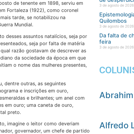
o posto de tenente em 1898, serviu em
3 de agosto de 2026
 em Fortaleza (1922), como coronel
Epistemologia
mais tarde, se notabilizou na
Quilombos
uerra Mundial.
3 de agosto de 2026
Da falta de 
o desses assuntos natalícios, seja por
feira
senteados, seja por falta de matéria
3 de agosto de 2026
r qual razão gostavam de descrever as
tidiano da sociedade da época em que
itiam o nome das mulheres presentes,
COLUNI
, dentre outras, as seguintes
nograma e inscrições em ouro,
Abrahim
esmeraldas e brilhantes; um anel com
ões em ouro; uma caneta de ouro,
tal preto.
Alfredo 
cito, imagine o leitor como deveriam
nador, governador, um chefe de partido