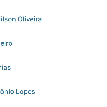
lson Oliveira
beiro
rias
tônio Lopes