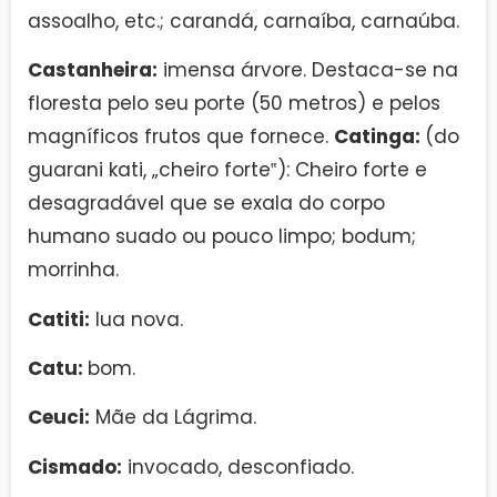
assoalho, etc.; carandá, carnaíba, carnaúba.
Castanheira:
imensa árvore. Destaca-se na
floresta pelo seu porte (50 metros) e pelos
magníficos frutos que fornece.
Catinga:
(do
guarani kati, „cheiro forte‟): Cheiro forte e
desagradável que se exala do corpo
humano suado ou pouco limpo; bodum;
morrinha.
Catiti:
lua nova.
Catu:
bom.
Ceuci:
Mãe da Lágrima.
Cismado:
invocado, desconfiado.