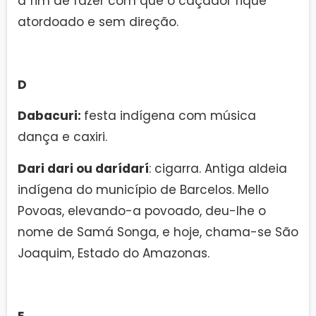
a fim de fazer com que o caçador fique
atordoado e sem direção.
D
Dabacuri:
festa indígena com música
dança e caxiri.
Dari dari ou darídarí
: cigarra. Antiga aldeia
indígena do município de Barcelos. Mello
Povoas, elevando-a povoado, deu-lhe o
nome de Samá Songa, e hoje, chama-se São
Joaquim, Estado do Amazonas.
E