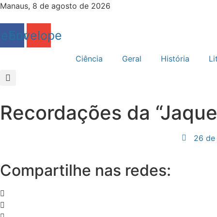
Ir
Manaus, 8 de agosto de 2026
para
o
cebook
Envelope
conteúdo
Ciência
Geral
História
Li
Recordações da “Jaque
26 de
Compartilhe nas redes: