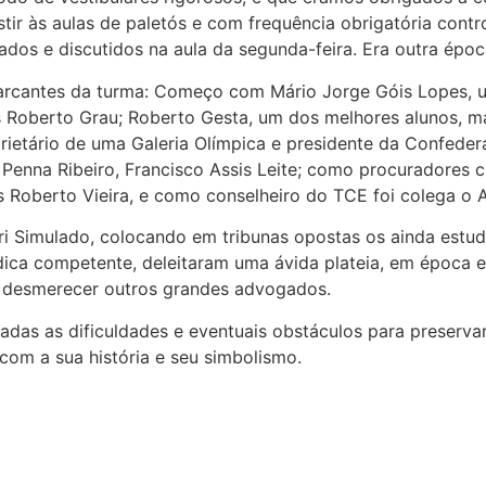
stir às aulas de paletós e com frequência obrigatória co
os e discutidos na aula da segunda-feira. Era outra época
rcantes da turma: Começo com Mário Jorge Góis Lopes, um
s Roberto Grau; Roberto Gesta, um dos melhores alunos, 
rietário de uma Galeria Olímpica e presidente da Confede
Penna Ribeiro, Francisco Assis Leite; como procuradores c
s Roberto Vieira, e como conselheiro do TCE foi colega o A
 Simulado, colocando em tribunas opostas os ainda estuda
dica competente, deleitaram uma ávida plateia, em época e
em desmerecer outros grandes advogados.
das as dificuldades e eventuais obstáculos para preservar 
com a sua história e seu simbolismo.