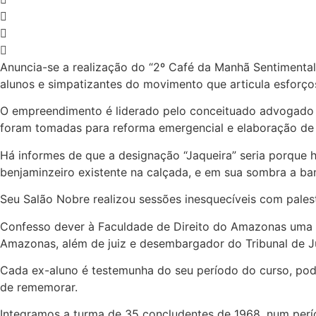
Anuncia-se a realização do “2º Café da Manhã Sentimental”
alunos e simpatizantes do movimento que articula esforço
O empreendimento é liderado pelo conceituado advogado 
foram tomadas para reforma emergencial e elaboração de 
Há informes de que a designação “Jaqueira” seria porque h
benjaminzeiro existente na calçada, e em sua sombra a ban
Seu Salão Nobre realizou sessões inesquecíveis com palest
Confesso dever à Faculdade de Direito do Amazonas uma in
Amazonas, além de juiz e desembargador do Tribunal de J
Cada ex-aluno é testemunha do seu período do curso, pod
de rememorar.
Integramos a turma de 35 concludentes de 1968, num perí