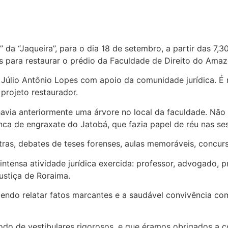
 da “Jaqueira”, para o dia 18 de setembro, a partir das 7,
s para restaurar o prédio da Faculdade de Direito do Amaz
Júlio Antônio Lopes com apoio da comunidade jurídica. É
projeto restaurador.
avia anteriormente uma árvore no local da faculdade. Não 
ca de engraxate do Jatobá, que fazia papel de réu nas ses
ras, debates de teses forenses, aulas memoráveis, concurso
tensa atividade jurídica exercida: professor, advogado, p
ustiça de Roraima.
endo relatar fatos marcantes e a saudável convivência co
odo de vestibulares rigorosos, e que éramos obrigados a