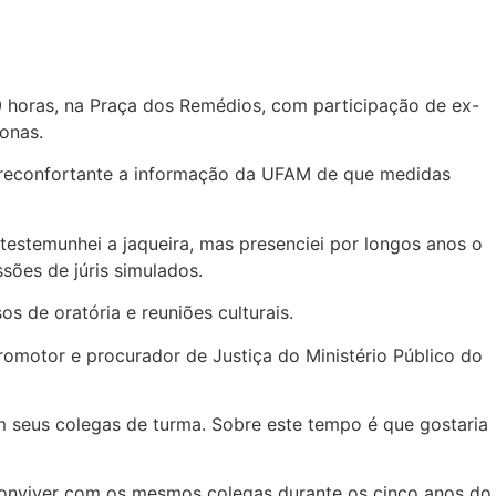
30 horas, na Praça dos Remédios, com participação de ex-
onas.
 reconfortante a informação da UFAM de que medidas
testemunhei a jaqueira, mas presenciei por longos anos o
sões de júris simulados.
s de oratória e reuniões culturais.
romotor e procurador de Justiça do Ministério Público do
m seus colegas de turma. Sobre este tempo é que gostaria
 conviver com os mesmos colegas durante os cinco anos do