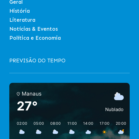
Geral
História
Literatura
Notícias & Eventos
Política e Economia
PREVISÃO DO TEMPO
Manaus
27°
Nublado
02:00
05:00
08:00
11:00
14:00
17:00
20:00
23: