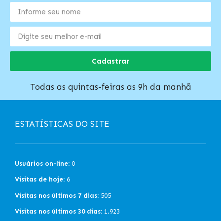
Cadastrar
Todas as quintas-feiras as 9h da manhã
ESTATÍSTICAS DO SITE
Usuários on-line:
0
Visitas de hoje:
6
Visitas nos últimos 7 dias:
505
Visitas nos últimos 30 dias:
1.923