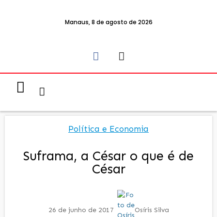
Manaus, 8 de agosto de 2026
Notícias & Eventos
Política e Economia
Política e Economia
Suframa, a César o que é de
César
26 de junho de 2017
Osíris Silva