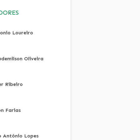
DORES
onio Loureiro
udemilson Oliveira
er Ribeiro
on Farias
io Antônio Lopes