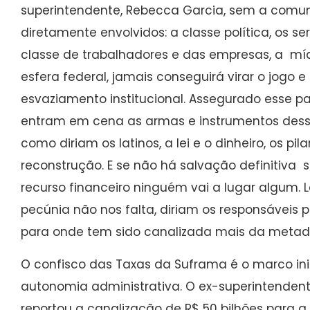
superintendente, Rebecca Garcia, sem a comun
diretamente envolvidos: a classe política, os se
classe de trabalhadores e das empresas, a míd
esfera federal, jamais conseguirá virar o jogo e
esvaziamento institucional. Assegurado esse pa
entram em cena as armas e instrumentos desse 
como diriam os latinos, a lei e o dinheiro, os pi
reconstrução. E se não há salvação definitiva 
recurso financeiro ninguém vai a lugar algum. 
pecúnia não nos falta, diriam os responsáveis p
para onde tem sido canalizada mais da metade
O confisco das Taxas da Suframa é o marco in
autonomia administrativa. O ex-superintenden
reportou a canalização de R$ 50 bilhões para a 