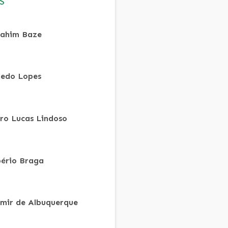
S
ahim Baze
redo Lopes
ro Lucas Lindoso
ério Braga
mir de Albuquerque