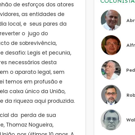
COLUNISTA
hão de esforços dos atores
rvidores, as entidades de
Abr
ia local, e seus pares da
 reverter o jugo do
cto de sobrevivência,
Alf
desafio: Legis et pecunia,
lares necessários desta
Ped
sem o aparato legal, sem
Lei temos em profusão e
ela caixa único da União,
Rob
 da riqueza aqui produzida.
icial da perda de sua
Wal
te, Thomaz Nogueira,
União, nos últimos 10 anos. A