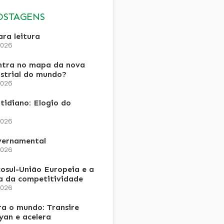
OSTAGENS
ra leitura
2026
ntra no mapa da nova
ustrial do mundo?
2026
tidiano: Elogio do
2026
vernamental
2026
osul-União Europeia e a
a da competitividade
2026
a o mundo: Transire
an e acelera