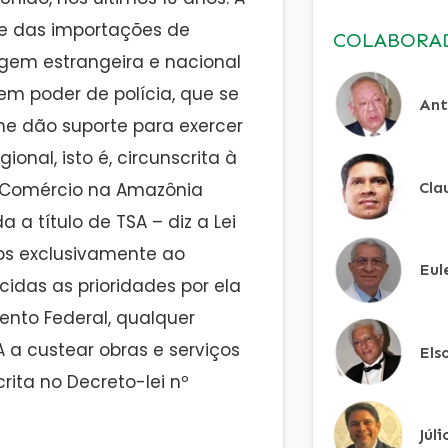
le das importações de
COLABORA
igem estrangeira e nacional
tem poder de polícia, que se
Ant
e dão suporte para exercer
nal, isto é, circunscrita à
Cla
e Comércio na Amazônia
a título de TSA – diz a Lei
os exclusivamente ao
Eul
idas as prioridades por ela
ento Federal, qualquer
a custear obras e serviços
Els
ita no Decreto-lei nº
Júl