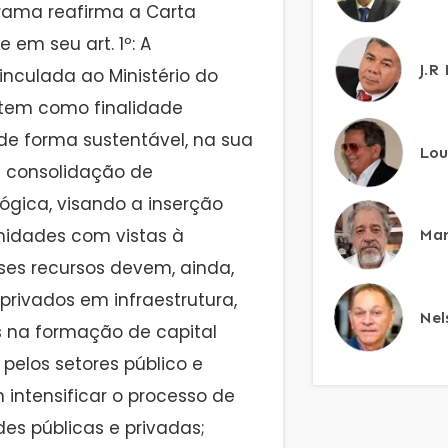
frama reafirma a Carta
 em seu art. 1º: A
J.R
nculada ao Ministério do
, tem como finalidade
e forma sustentável, na sua
Lou
e consolidação de
ógica, visando a inserção
unidades com vistas à
Mar
ses recursos devem, ainda,
 privados em infraestrutura,
Nel
s na formação de capital
 pelos setores público e
 intensificar o processo de
es públicas e privadas;