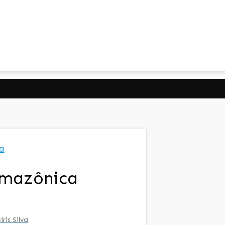
a
amazônica
íris Silva