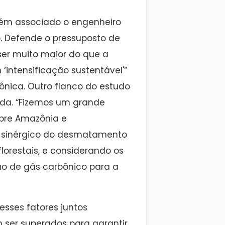
bém associado o engenheiro
o. Defende o pressuposto de
ser muito maior do que a
intensificação sustentável'”
ônica. Outro flanco do estudo
ida. “Fizemos um grande
bre Amazônia e
o sinérgico do desmatamento
orestais, e considerando os
o de gás carbônico para a
esses fatores juntos
 ser superados para garantir