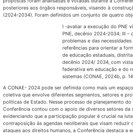
propostas foram analisadas e votadas durante a Confer
posteriores aos órgãos responsáveis, visando à constru
(2024-2034). Foram definidos um conjunto de quatro ob
I -avaliar a execução do PNE vi
PNE, decênio 2024-2034; III – 
problemas e das necessidades e
referências para orientar a fo
de educação estaduais, distrita
decênio 2024/ 2034, com vista
federativa em educação e do r
sistemas (CONAE, 2024b, p. 14
A CONAE- 2024 pode ser definida como mais um espaço d
coletiva que envolve diferentes segmentos, setores e pro
políticas de Estado. Nesse processo de planejamento do s
Conferência contou com o apoio de diversos setores da s
evidenciando que a participação popular é crucial na lu
contraposição às agendas neoliberais que visam reduzir
ataques aos direitos humanos, a Conferência destaca a