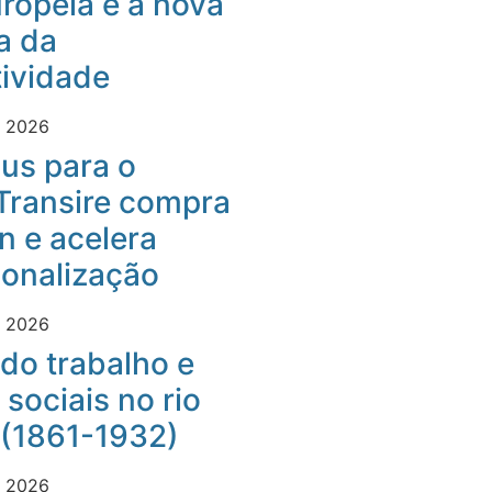
ropeia e a nova
a da
ividade
e 2026
us para o
Transire compra
 e acelera
ionalização
e 2026
do trabalho e
 sociais no rio
 (1861-1932)
e 2026