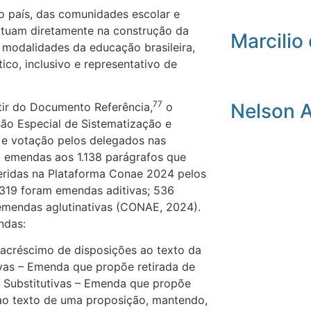
o país, das comunidades escolar e
atuam diretamente na construção da
Marcilio 
 modalidades da educação brasileira,
co, inclusivo e representativo de
77
Nelson 
tir do Documento Referência,
o
ão Especial de Sistematização e
e votação pelos delegados nas
92 emendas aos 1.138 parágrafos que
ridas na Plataforma Conae 2024 pelos
.319 foram emendas aditivas; 536
 emendas aglutinativas (CONAE, 2024).
ndas:
acréscimo de disposições ao texto da
sivas – Emenda que propõe retirada de
I – Substitutivas – Emenda que propõe
 ao texto de uma proposição, mantendo,