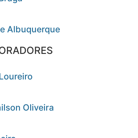
de Albuquerque
ORADORES
Loureiro
lson Oliveira