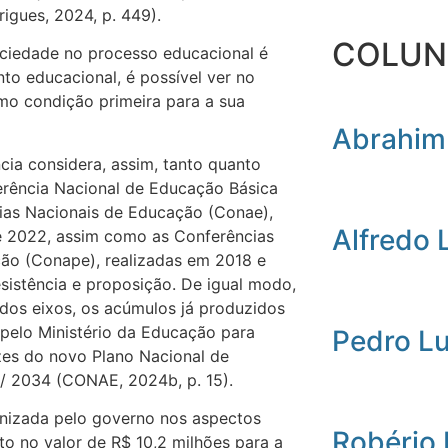
rigues, 2024, p. 449).
COLUN
ociedade no processo educacional é
to educacional, é possível ver no
omo condição primeira para a sua
Abrahim
ia considera, assim, tanto quanto
erência Nacional de Educação Básica
ias Nacionais de Educação (Conae),
Alfredo 
e 2022, assim como as Conferências
ão (Conape), realizadas em 2018 e
sistência e proposição. De igual modo,
dos eixos, os acúmulos já produzidos
 pelo Ministério da Educação para
Pedro L
rizes do novo Plano Nacional de
/ 2034 (CONAE, 2024b, p. 15).
anizada pelo governo nos aspectos
Robério
o no valor de R$ 10,2 milhões para a