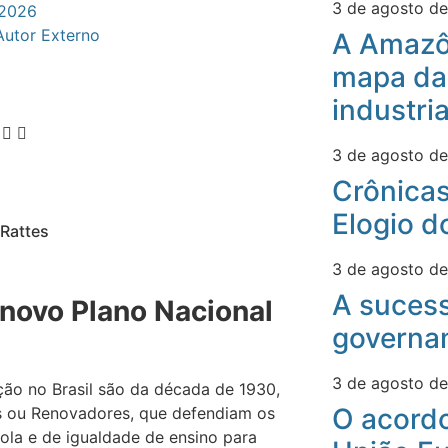
3 de agosto d
 2026
Autor Externo
A Amazô
mapa da
industri
3 de agosto d
Crônicas
Elogio d
 Rattes
3 de agosto d
A suces
novo Plano Nacional
governa
3 de agosto d
ão no Brasil são da década de 1930,
O acord
s ou Renovadores, que defendiam os
ola e de igualdade de ensino para