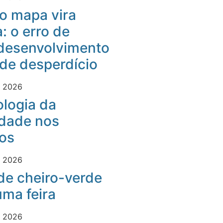
o mapa vira
: o erro de
desenvolvimento
 de desperdício
e 2026
logia da
idade nos
os
e 2026
 de cheiro-verde
ma feira
e 2026