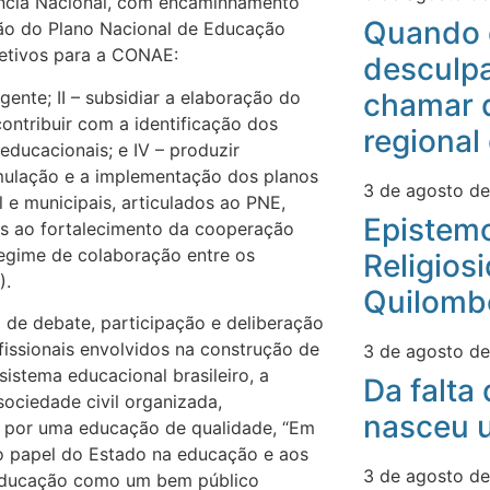
ência Nacional, com encaminhamento
Quando 
ção do Plano Nacional de Educação
jetivos para a CONAE:
desculpa
gente; II – subsidiar a elaboração do
chamar 
contribuir com a identificação dos
regional
ducacionais; e IV – produzir
rmulação e a implementação dos planos
3 de agosto d
l e municipais, articulados ao PNE,
Epistemo
s ao fortalecimento da cooperação
egime de colaboração entre os
Religios
).
Quilomb
e debate, participação e deliberação
fissionais envolvidos na construção de
3 de agosto d
istema educacional brasileiro, a
Da falta
ociedade civil organizada,
nasceu u
ta por uma educação de qualidade, “Em
 o papel do Estado na educação e aos
3 de agosto d
 educação como um bem público