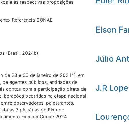
Euler Ri
ixos e as respectivas proposições
mento-Referência CONAE
Elson Fa
s (Brasil, 2024b).
Júlio An
76
do de 28 e 30 de janeiro de 2024
, em
l, de agentes públicos, entidades de
J.R Lope
ais contou com a participação direta de
liberações ocorridas na etapa nacional
entre observadores, palestrantes,
sta as 7 plenárias de Eixo do
Lourenç
Documento Final da Conae 2024