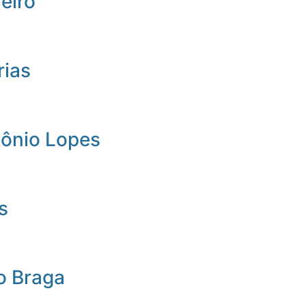
beiro
rias
tônio Lopes
s
o Braga