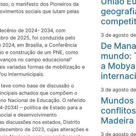
União Eu
isso, o manifesto dos Pioneiros da
geografi
ovimentos sociais que lutam pelas
competit
 decênio de 2024- 2034, com
3 de agosto d
bro de 2025, foi conduzida pelo
De Mana
 2024, em Brasília, a Conferência
ção e construção de um PNE, como
mundo: 
 avanços no campo educacional”
a Mobyan
ais variadas formas de mobilização e
internac
/ou Intermunicipais.
s teve como base de discussão o
3 de agosto d
principais achados que compõem o
Mundos 
ano Nacional de Educação. O referido
-2034) – política de Estado para a
conflitos
social e desenvolvimento
Madeira
 as discussões nos estados, Distrito
a dezembro de 2023, cujas alterações e
3 de agosto d