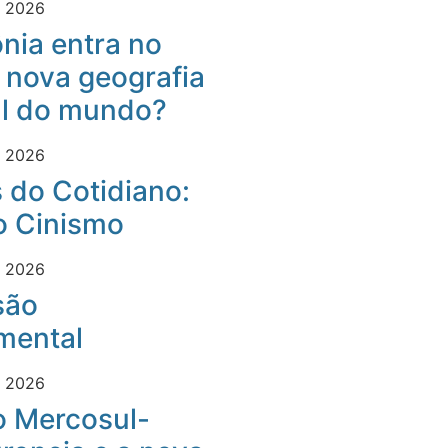
e 2026
nia entra no
 nova geografia
al do mundo?
e 2026
 do Cotidiano:
o Cinismo
e 2026
são
mental
e 2026
o Mercosul-