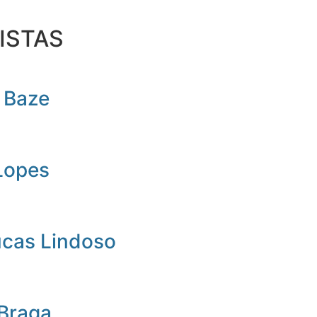
ISTAS
 Baze
Lopes
ucas Lindoso
 Braga