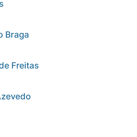
s
o Braga
de Freitas
Azevedo