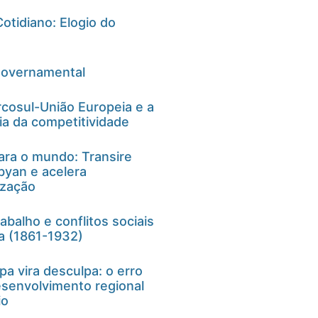
otidiano: Elogio do
governamental
cosul-União Europeia e a
ia da competitividade
ra o mundo: Transire
yan e acelera
ização
balho e conflitos sociais
ra (1861-1932)
a vira desculpa: o erro
senvolvimento regional
io