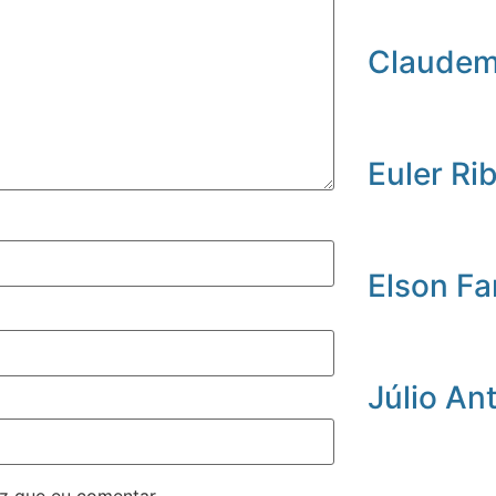
Claudemi
Euler Ri
Elson Fa
Júlio An
z que eu comentar.