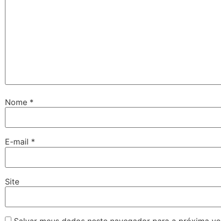
Nome
*
E-mail
*
Site
Salvar meus dados neste navegador para a próxima ve