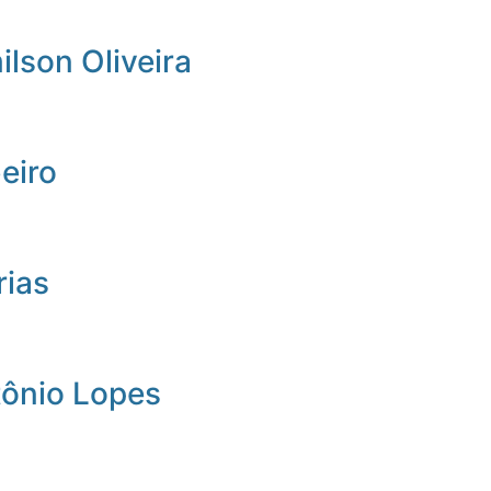
lson Oliveira
beiro
rias
tônio Lopes