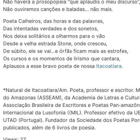
Não haverá a prosopopeia “que aplaudis o meu discurso”,
Não ouviremos canções e baladas… não mais.
Poeta Calheiros, das horas e das palavras,
Das intentadas verdades e dos sonetos,
Nos deixa solitários a olharmos para o vão
Desde a velha estrada Stone, onde cresceu,
De súbito, ele se vai…e órfãs ficam mais as estrofes,
Os cursos e os momentos de lirismo que cantara,
Aplausos a esse bravo poeta de nossa
Itacoatiara
.
*Natural de Itacoatiara/Am. Poeta, professor e escritor.
do Amazonas (ASSEAM), da Academia de Letras e Cultu
Associação Brasileira de Escritores e Poetas Pan-amaz
Internacional da Lusofonia ((MIL). Professor efetivo da 
UTAD (Portugal). Fundador da Sociedade dos Poetas Poru
publicados, além de 6 livros de poesia.
Views: 27