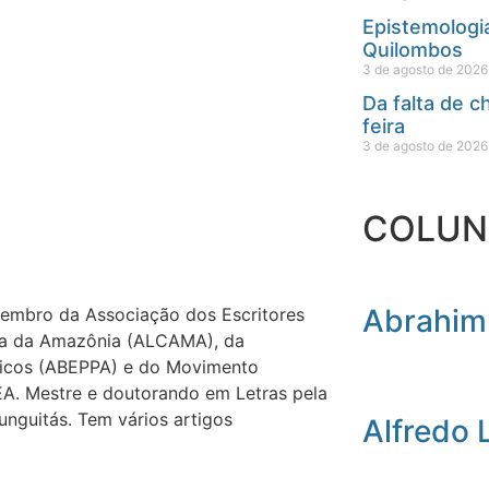
Epistemologia
Quilombos
3 de agosto de 2026
Da falta de 
feira
3 de agosto de 2026
COLUN
Abrahim
 Membro da Associação dos Escritores
ra da Amazônia (ALCAMA), da
ônicos (ABEPPA) e do Movimento
UEA. Mestre e doutorando em Letras pela
nguitás. Tem vários artigos
Alfredo 