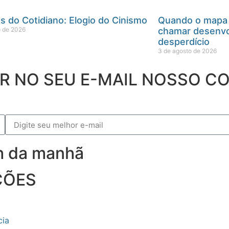
s do Cotidiano: Elogio do Cinismo
Quando o mapa v
o de 2026
chamar desenvo
desperdício
3 de agosto de 2026
ER NO SEU E-MAIL NOSSO 
9h da manhã
ÇÕES
cia