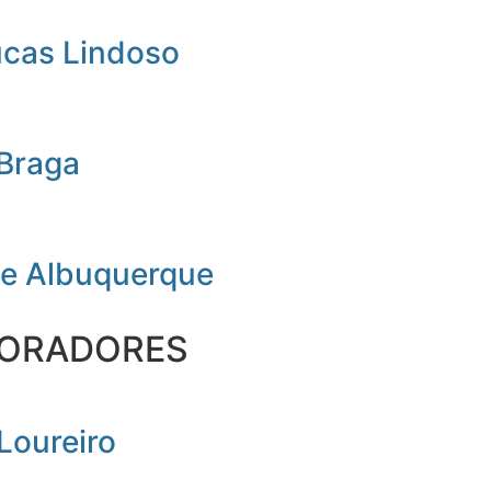
ucas Lindoso
 Braga
de Albuquerque
ORADORES
Loureiro