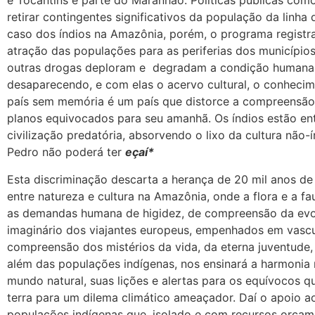
e Tocantins e parte do Maranhão. Políticas públicas com
retirar contingentes significativos da população da linha
caso dos índios na Amazônia, porém, o programa registra
atração das populações para as periferias dos municípios
outras drogas deploram e degradam a condição humana d
desaparecendo, e com elas o acervo cultural, o conheci
país sem memória é um país que distorce a compreensão 
planos equivocados para seu amanhã. Os índios estão en
civilização predatória, absorvendo o lixo da cultura não-í
Pedro não poderá ter
eçaí*
Esta discriminação descarta a herança de 20 mil anos d
entre natureza e cultura na Amazônia, onde a flora e a f
as demandas humana de higidez, de compreensão da evol
imaginário dos viajantes europeus, empenhados em vascu
compreensão dos mistérios da vida, da eterna juventude,
além das populações indígenas, nos ensinará a harmoni
mundo natural, suas lições e alertas para os equívocos
terra para um dilema climático ameaçador. Daí o apoio a
populações indígenas que, isolado e com recursos orçam