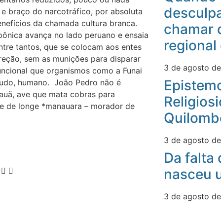
desculpa
 e braço do narcotráfico, por absoluta
benefícios da chamada cultura branca.
chamar 
pônica avança no lado peruano e ensaia
regional
ntre tantos, que se colocam aos entes
reção, sem as munições para disparar
3 de agosto d
uncional que organismos como a Funai
Epistemo
etudo, humano. João Pedro não é
acauã, ave que mata cobras para
Religios
te de longe *manauara – morador de
Quilomb
3 de agosto d
Da falta
nasceu u
3 de agosto d