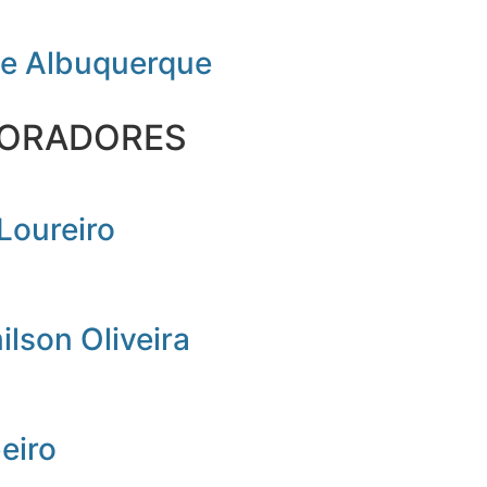
de Albuquerque
ORADORES
Loureiro
lson Oliveira
beiro