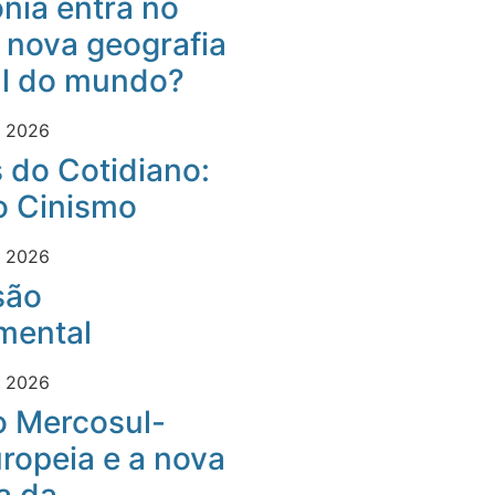
nia entra no
 nova geografia
al do mundo?
e 2026
 do Cotidiano:
o Cinismo
e 2026
são
mental
e 2026
o Mercosul-
ropeia e a nova