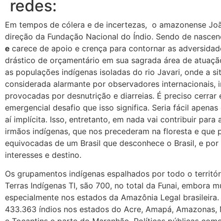
redes:
Em tempos de cólera e de incertezas, o amazonense Joã
direção da Fundação Nacional do Índio. Sendo de nasce
e
carece de apoio e crença para contornar as adversidade
drástico de orçamentário em sua sagrada área de atuação
as populações indígenas isoladas do rio Javari, onde a sit
considerada alarmante por observadores internacionais,
provocadas por desnutrição e diarreias. É preciso cerrar
emergencial desafio que isso significa. Seria fácil apen
aí implícita. Isso, entretanto, em nada vai contribuir para
irmãos indígenas, que nos precederam na floresta e que 
equivocadas de um Brasil que desconhece o Brasil, e por 
interesses e destino.
Os grupamentos indígenas espalhados por todo o territó
Terras Indígenas TI, são 700, no total da Funai, embora mu
especialmente nos estados da Amazônia Legal brasileira
433.363 índios nos estados do Acre, Amapá, Amazonas, 