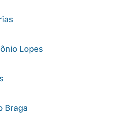
rias
tônio Lopes
s
o Braga