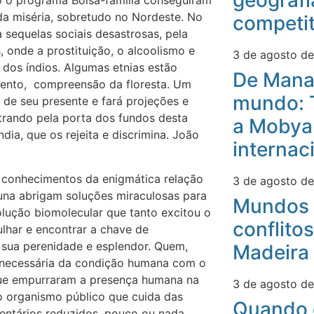
geografi
o o programa Bolsa-família conseguiram
 da miséria, sobretudo no Nordeste. No
competit
 sequelas sociais desastrosas, pela
, onde a prostituição, o alcoolismo e
3 de agosto d
os índios. Algumas etnias estão
De Mana
mento, compreensão da floresta. Um
mundo: 
de seu presente e fará projeções e
trando pela porta dos fundos desta
a Mobyan
ndia, que os rejeita e discrimina. João
internac
e conhecimentos da enigmática relação
3 de agosto d
auna abrigam soluções miraculosas para
Mundos 
ução biomolecular que tanto excitou o
conflitos
lhar e encontrar a chave de
 sua perenidade e esplendor. Quem,
Madeira
a necessária da condição humana com o
 que empurraram a presença humana na
3 de agosto d
o organismo público que cuida das
Quando 
entários reduzidos, pouco ou nada