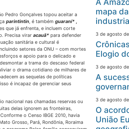
A Amazô
mapa da
o Pedro Gonçalves topou aceitar a
industri
nça
parintintin
, é também
guaraní*
,
s que já enfrenta, e incluem corte
3 de agosto d
. Precisa virar
acauã*
para defender
uação sanitária e cultural é
Crônicas
 incluindo setores da ONU – com mortes
Elogio d
 esforços e apoio para o delicado e
as desmontar a trama do descaso federal
3 de agosto d
 aliviar o drama cotidiano de milhares de
A suces
padecem as sequelas de políticas
isso é incapaz de gerenciar seus
governa
3 de agosto d
rio nacional nas chamadas reservas ou
O acord
itas delas ignorem as fronteiras,
. Conforme o Censo IBGE 2010, havia
União Eu
Mato Grosso, Pará, Rondônia, Roraima