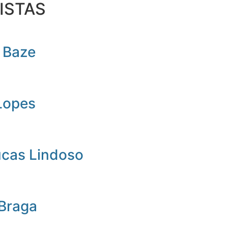
ISTAS
 Baze
Lopes
ucas Lindoso
 Braga