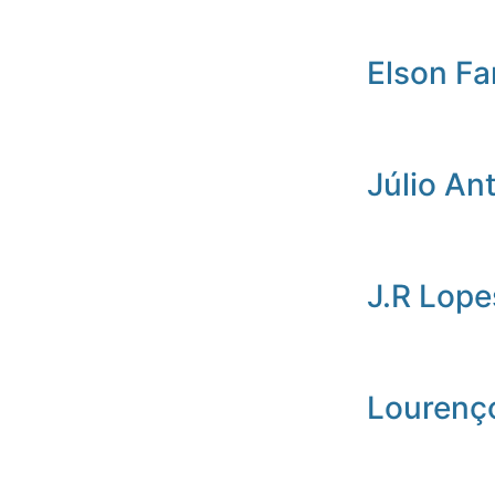
Elson Fa
Júlio An
J.R Lope
Lourenç