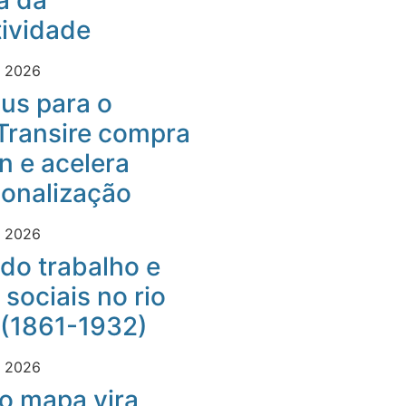
a da
ividade
e 2026
us para o
Transire compra
 e acelera
ionalização
e 2026
do trabalho e
 sociais no rio
 (1861-1932)
e 2026
o mapa vira