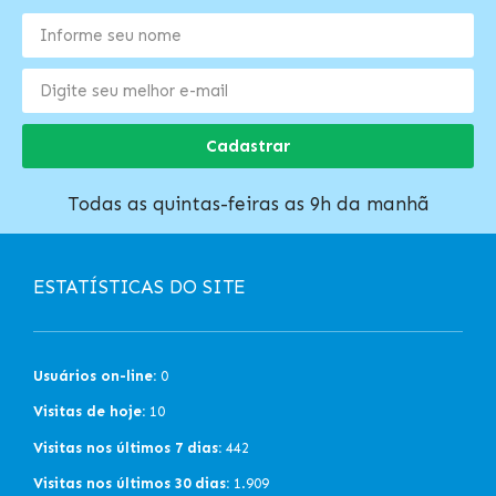
Cadastrar
Todas as quintas-feiras as 9h da manhã
ESTATÍSTICAS DO SITE
Usuários on-line:
0
Visitas de hoje:
10
Visitas nos últimos 7 dias:
442
Visitas nos últimos 30 dias:
1.909