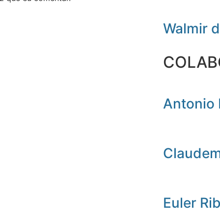
Walmir 
COLAB
Antonio 
Claudemi
Euler Ri