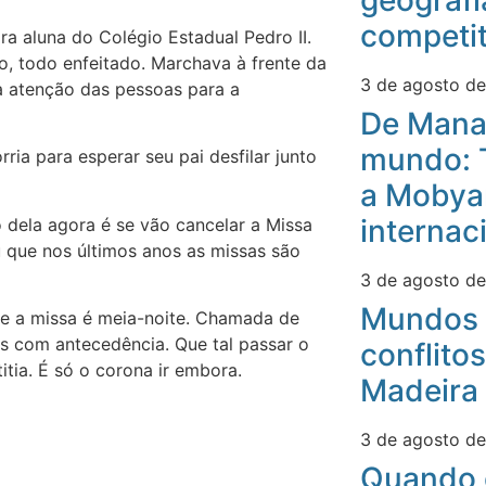
geografi
competit
a aluna do Colégio Estadual Pedro II.
o, todo enfeitado. Marchava à frente da
3 de agosto d
a atenção das pessoas para a
De Mana
mundo: 
ria para esperar seu pai desfilar junto
a Mobyan
internac
 dela agora é se vão cancelar a Missa
 que nos últimos anos as missas são
3 de agosto d
Mundos 
ue a missa é meia-noite. Chamada de
s com antecedência. Que tal passar o
conflitos
itia. É só o corona ir embora.
Madeira
3 de agosto d
Quando 