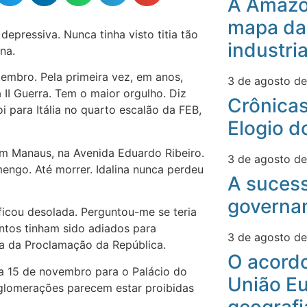
A Amazô
mapa da
epressiva. Nunca tinha visto titia tão
industri
na.
tembro. Pela primeira vez, em anos,
3 de agosto d
a II Guerra. Tem o maior orgulho. Diz
Crônicas
i para Itália no quarto escalão da FEB,
Elogio d
 em Manaus, na Avenida Eduardo Ribeiro.
3 de agosto d
engo. Até morrer. Idalina nunca perdeu
A suces
governa
icou desolada. Perguntou-me se teria
ntos tinham sido adiados para
3 de agosto d
ia da Proclamação da República.
O acord
dia 15 de novembro para o Palácio do
União Eu
glomerações parecem estar proibidas