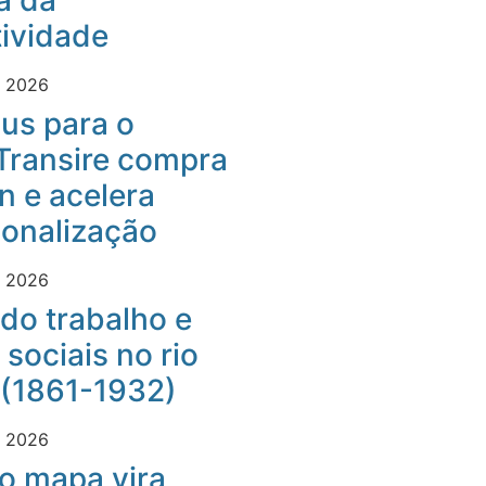
a da
ividade
e 2026
us para o
Transire compra
 e acelera
ionalização
e 2026
do trabalho e
 sociais no rio
 (1861-1932)
e 2026
o mapa vira