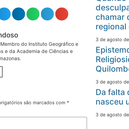
desculpa
chamar 
regional
indoso
3 de agosto d
 Membro do Instituto Geográfico e
Epistemo
s e da Academia de Ciências e
Religios
Amazonas.
Quilomb
3 de agosto d
Da falta
nasceu u
rigatórios são marcados com
*
3 de agosto d