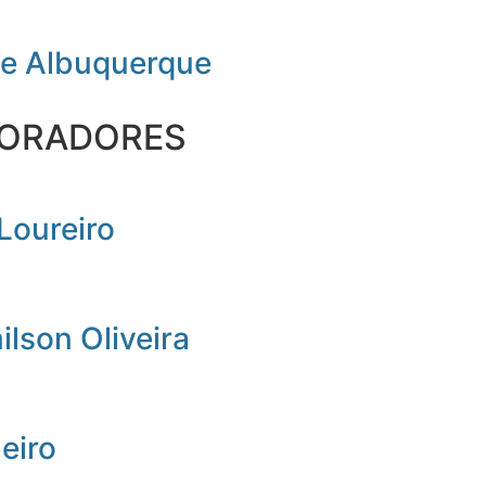
de Albuquerque
ORADORES
Loureiro
lson Oliveira
beiro