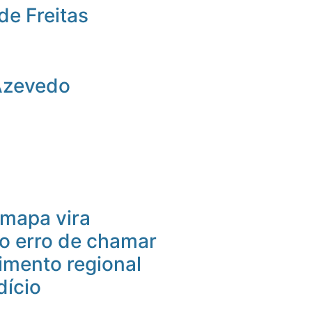
de Freitas
Azevedo
mapa vira
 o erro de chamar
imento regional
dício