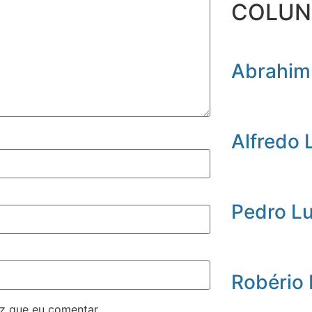
COLUN
Abrahim
Alfredo 
Pedro L
Robério
z que eu comentar.