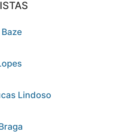
ISTAS
 Baze
Lopes
ucas Lindoso
 Braga