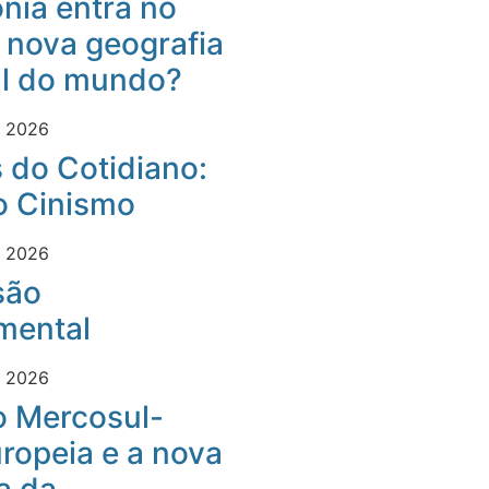
nia entra no
 nova geografia
al do mundo?
e 2026
 do Cotidiano:
o Cinismo
e 2026
são
mental
e 2026
o Mercosul-
ropeia e a nova