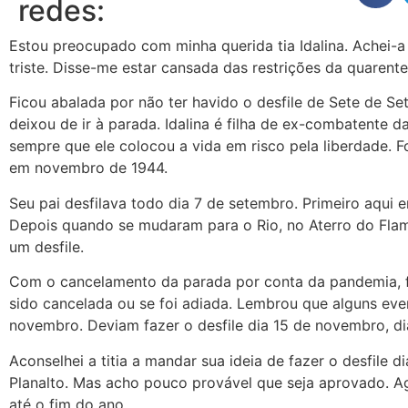
redes:
Estou preocupado com minha querida tia Idalina. Achei-a d
triste. Disse-me estar cansada das restrições da quarente
Ficou abalada por não ter havido o desfile de Sete de Se
deixou de ir à parada. Idalina é filha de ex-combatente d
sempre que ele colocou a vida em risco pela liberdade. Fo
em novembro de 1944.
Seu pai desfilava todo dia 7 de setembro. Primeiro aqui
Depois quando se mudaram para o Rio, no Aterro do Flam
um desfile.
Com o cancelamento da parada por conta da pandemia, f
sido cancelada ou se foi adiada. Lembrou que alguns eve
novembro. Deviam fazer o desfile dia 15 de novembro, d
Aconselhei a titia a mandar sua ideia de fazer o desfile 
Planalto. Mas acho pouco provável que seja aprovado. A
até o fim do ano.