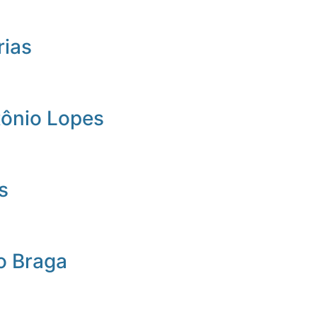
rias
tônio Lopes
s
o Braga