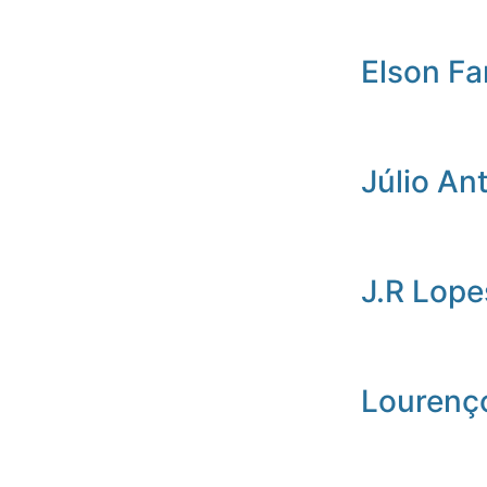
Elson Fa
Júlio An
J.R Lope
Lourenç