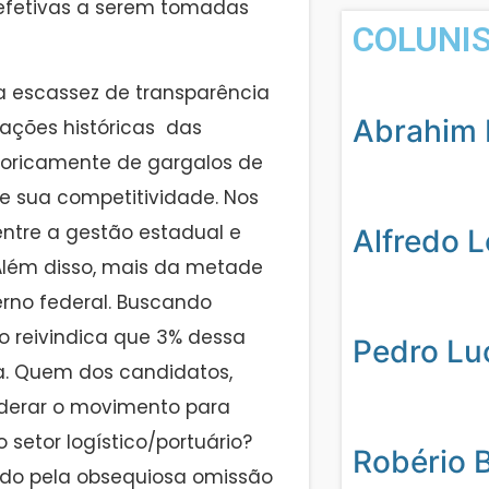
fetivas a serem tomadas
COLUNI
 escassez de transparência
Abrahim 
cações históricas das
toricamente de gargalos de
 sua competitividade. Nos
entre a gestão estadual e
Alfredo 
. Além disso, mais da metade
rno federal. Buscando
vo reivindica que 3% dessa
Pedro Lu
ra. Quem dos candidatos,
iderar o movimento para
setor logístico/portuário?
Robério 
tado pela obsequiosa omissão