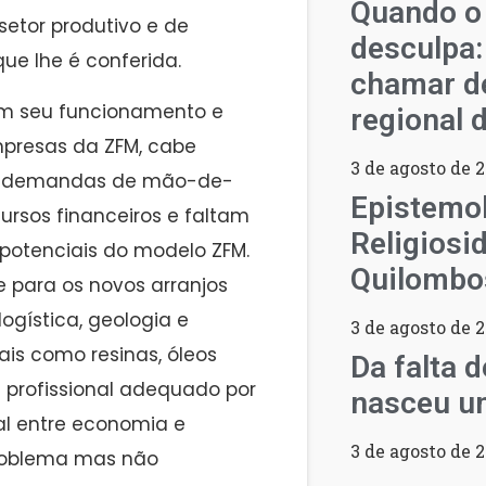
Quando o
etor produtivo e de
desculpa:
ue lhe é conferida.
chamar d
em seu funcionamento e
regional 
mpresas da ZFM, cabe
3 de agosto de 
 as demandas de mão-de-
Epistemol
rsos financeiros e faltam
Religiosi
potenciais do modelo ZFM.
Quilombo
 para os novos arranjos
ogística, geologia e
3 de agosto de 
ais como resinas, óleos
Da falta 
l profissional adequado por
nasceu um
ial entre economia e
3 de agosto de 
roblema mas não