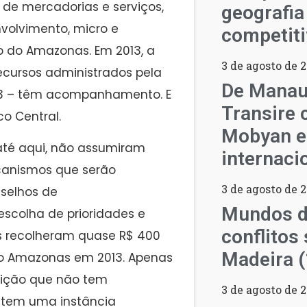
 de mercadorias e serviços,
geografia
volvimento, micro e
competiti
 do Amazonas. Em 2013, a
3 de agosto de 
ecursos administrados pela
De Manau
13 – têm acompanhamento. E
Transire 
o Central.
Mobyan e
até aqui, não assumiram
internaci
ecanismos que serão
3 de agosto de 
selhos de
Mundos d
colha de prioridades e
conflitos 
as recolheram quase R$ 400
Madeira 
 do Amazonas em 2013. Apenas
uição que não tem
3 de agosto de 
 tem uma instância