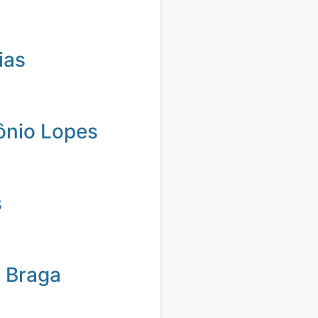
ias
ônio Lopes
s
 Braga