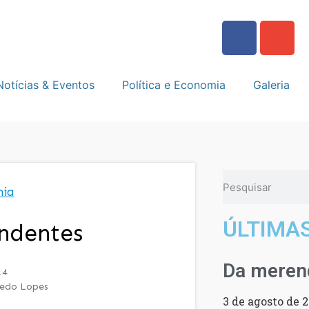
Notícias & Eventos
Política e Economia
Galeria
mia
ÚLTIMA
ndentes
Da merend
14
redo Lopes
3 de agosto de 