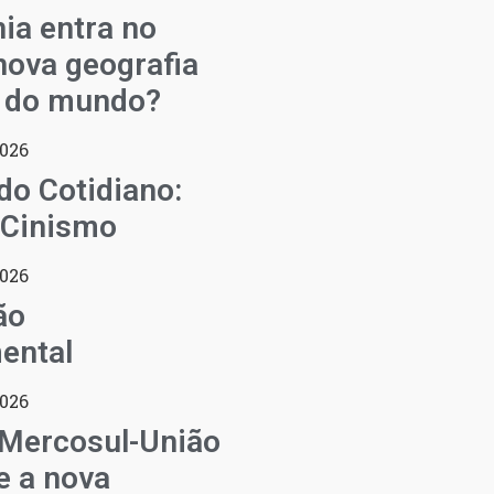
ia entra no
ova geografia
l do mundo?
2026
do Cotidiano:
 Cinismo
2026
ão
ental
2026
 Mercosul-União
e a nova