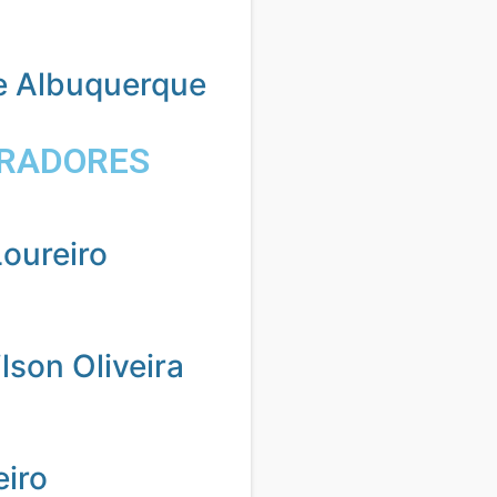
e Albuquerque
RADORES
oureiro
son Oliveira
eiro