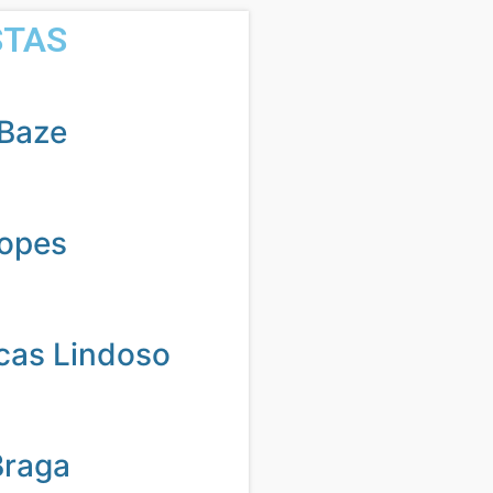
STAS
Baze
Lopes
cas Lindoso
Braga