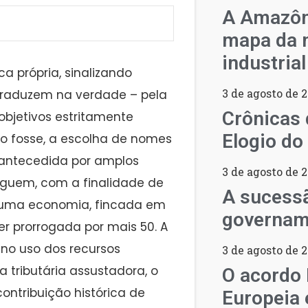
A Amazôn
mapa da n
industria
ca própria, sinalizando
3 de agosto de 
 traduzem na verdade – pela
Crônicas 
objetivos estritamente
Elogio do
ão fosse, a escolha de nomes
a antecedida por amplos
3 de agosto de 
eguem, com a finalidade de
A sucess
a uma economia, fincada em
governam
r prorrogada por mais 50. A
 no uso dos recursos
3 de agosto de 
 tributária assustadora, o
O acordo
contribuição histórica de
Europeia 