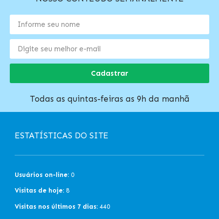
Cadastrar
Todas as quintas-feiras as 9h da manhã
ESTATÍSTICAS DO SITE
Usuários on-line:
0
Visitas de hoje:
8
Visitas nos últimos 7 dias:
440