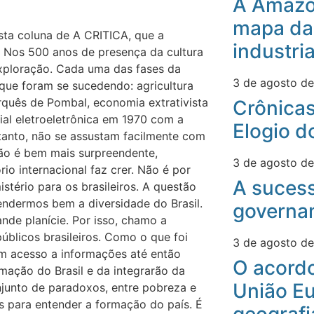
A Amazô
mapa da
esta coluna de A CRITICA, que a
industri
Nos 500 anos de presença da cultura
xploração. Cada uma das fases da
3 de agosto d
 que foram se sucedendo: agricultura
rquês de Pombal, economia extrativista
Crônicas
ial eletroeletrônica em 1970 com a
Elogio d
tanto, não se assustam facilmente com
ão é bem mais surpreendente,
3 de agosto d
rio internacional faz crer. Não é por
A suces
tério para os brasileiros. A questão
ndermos bem a diversidade do Brasil.
governa
de planície. Por isso, chamo a
úblicos brasileiros. Como o que foi
3 de agosto d
em acesso a informações até então
O acord
rmação do Brasil e da integrarão da
União Eu
njunto de paradoxos, entre pobreza e
s para entender a formação do país. É