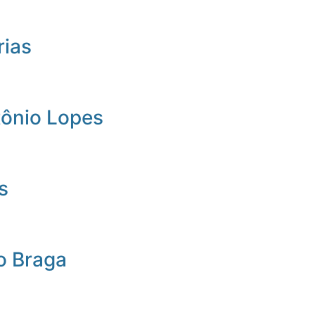
rias
tônio Lopes
s
o Braga