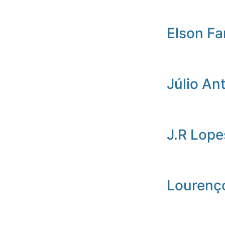
Elson Fa
Júlio An
J.R Lope
Lourenç