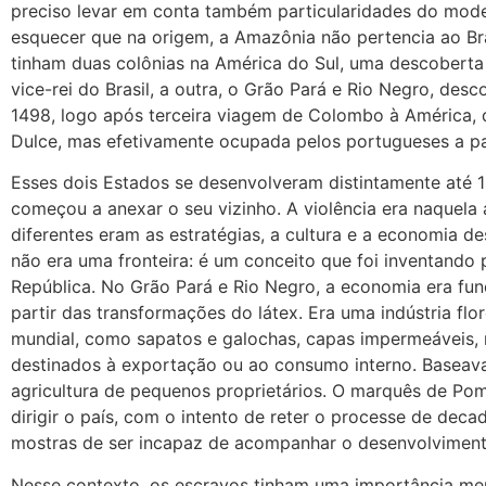
preciso levar em conta também particularidades do mod
esquecer que na origem, a Amazônia não pertencia ao Br
tinham duas colônias na América do Sul, uma descoberta
vice-rei do Brasil, a outra, o Grão Pará e Rio Negro, des
1498, logo após terceira viagem de Colombo à América,
Dulce, mas efetivamente ocupada pelos portugueses a pa
Esses dois Estados se desenvolveram distintamente até 1
começou a anexar o seu vizinho. A violência era naquela a
diferentes eram as estratégias, a cultura e a economia d
não era uma fronteira: é um conceito que foi inventando
República. No Grão Pará e Rio Negro, a economia era fu
partir das transformações do látex. Era uma indústria fl
mundial, como sapatos e galochas, capas impermeáveis, 
destinados à exportação ou ao consumo interno. Baseav
agricultura de pequenos proprietários. O marquês de Po
dirigir o país, com o intento de reter o processe de dec
mostras de ser incapaz de acompanhar o desenvolvimento
Nesse contexto, os escravos tinham uma importância men