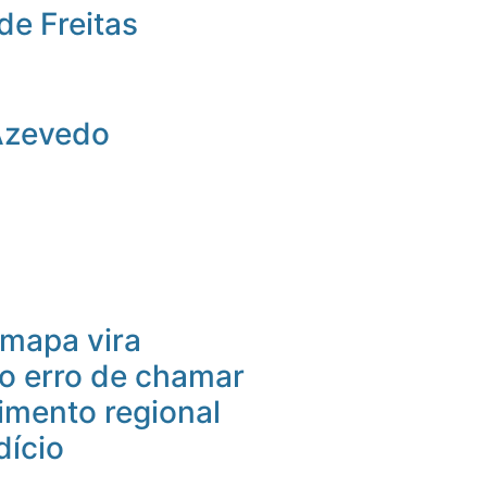
de Freitas
Azevedo
mapa vira
 o erro de chamar
imento regional
dício