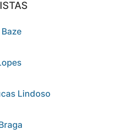
ISTAS
 Baze
Lopes
ucas Lindoso
 Braga