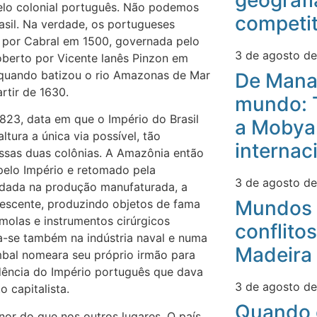
geografi
elo colonial português. Não podemos
competit
asil. Na verdade, os portugueses
 por Cabral em 1500, governada pelo
3 de agosto d
coberto por Vicente lanês Pinzon em
 quando batizou o rio Amazonas de Mar
De Mana
rtir de 1630.
mundo: 
823, data em que o Império do Brasil
a Mobyan
ltura a única via possível, tão
internac
essas duas colônias. A Amazônia então
 pelo Império e retomado pela
3 de agosto d
ndada na produção manufaturada, a
Mundos 
orescente, produzindo objetos de fama
molas e instrumentos cirúrgicos
conflitos
a-se também na indústria naval e numa
Madeira
mbal nomeara seu próprio irmão para
adência do Império português que dava
3 de agosto d
 capitalista.
Quando 
or do que nos outros lugares. O país