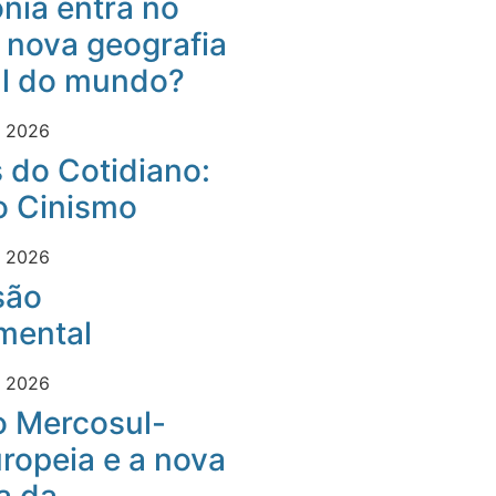
nia entra no
 nova geografia
al do mundo?
e 2026
 do Cotidiano:
o Cinismo
e 2026
são
mental
e 2026
o Mercosul-
ropeia e a nova