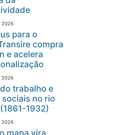
a da
ividade
e 2026
us para o
Transire compra
 e acelera
ionalização
e 2026
do trabalho e
 sociais no rio
 (1861-1932)
e 2026
o mapa vira