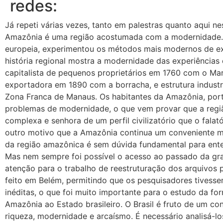
redes:
Já repeti várias vezes, tanto em palestras quanto aqui n
Amazônia é uma região acostumada com a modernidade. 
europeia, experimentou os métodos mais modernos de e
história regional mostra a modernidade das experiências
capitalista de pequenos proprietários em 1760 com o Ma
exportadora em 1890 com a borracha, e estrutura industr
Zona Franca de Manaus. Os habitantes da Amazônia, por
problemas de modernidade, o que vem provar que a regi
complexa e senhora de um perfil civilizatório que o falató
outro motivo que a Amazônia continua um conveniente mis
da região amazônica é sem dúvida fundamental para ente
Mas nem sempre foi possível o acesso ao passado da gran
atenção para o trabalho de reestruturação dos arquivos p
feito em Belém, permitindo que os pesquisadores tivess
inéditas, o que foi muito importante para o estudo da fo
Amazônia ao Estado brasileiro. O Brasil é fruto de um co
riqueza, modernidade e arcaísmo. É necessário analisá-lo