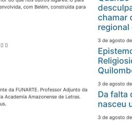
desculpa
senvolvida, com Belém, construída para
chamar 
regional
3 de agosto d
Epistemo
Religios
Quilomb
3 de agosto d
ente da FUNARTE. Professor Adjunto da
Da falta
 da Academia Amazonense de Letras.
nasceu u
us.
3 de agosto d