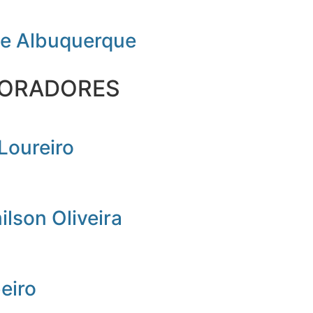
de Albuquerque
ORADORES
Loureiro
lson Oliveira
beiro