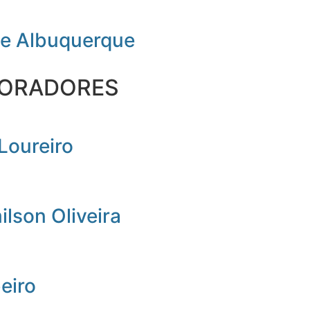
de Albuquerque
ORADORES
Loureiro
lson Oliveira
beiro