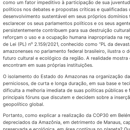
como um fator impeditivo à participação de sua juventude
políticos nos debates e propostas críticas e qualificada
desenvolvimento sustentável em seus próprios domínios t
esclarecer os seus parlamentos políticos e os seus agent
persistentemente contribuem para sua destruição cultura
reforçam o uso e a ocupação humana inapropriada na reg
o
de Lei (PL) n
2.159/2021, conhecido como “PL da devasta
amazonenses no parlamento federal brasileiro, ilustra o 
futuro cultural e ecológico da região. A realidade mostr
encontram em suas próprias instituições.
O isolamento do Estado do Amazonas na organização d
perniciosos, de curta e longa duração, em sua base e tec
dificulta a melhoria imediata de suas políticas públicas e 
principais fóruns que discutem e decidem sobre a inse
geopolítico global.
Portanto, como explicar a realização da COP30 em Belém
depreciados da Amazônia, em detrimento de Manaus, capi
preservada e ecológica, em área contígua no planeta? Q