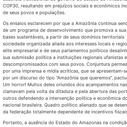
COP30, resultando em prejuízos sociais e econômicos inca
de seus povos e populações.
Os ensaios esclarecem por que a Amazônia continua sen
de um programa de desenvolvimento que promova a sua 
bases sustentáveis, a partir de seus domínios territoriai
sociedade organizada aliada aos interesses locais e reg
elite empresarial e de seus parlamentos políticos desal
sua submissão política a instituições regionais ufanistas 
descompromissados com seus povos. Conjuntura permead
por uma imprensa e mídia acríticas, que se apresentam-s
por um discurso do tipo “Amazônia que queremos”, pact
Um horror! Muitos deles oriundos dos acampamentos nas 
clamavam pela volta da ditadura e pela abertura das por
outros defendendo a intervenção política e econômica d
nacional brasileira. Quadro político alienado que se dese
da federação totalmente dependente de incentivos fiscai
Portanto, a ausência do Estado do Amazonas na condiç