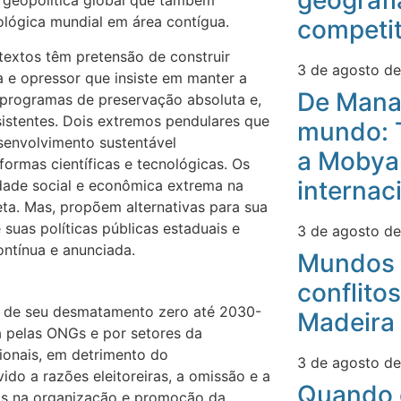
geografi
a geopolítica global que também
ológica mundial em área contígua.
competit
textos têm pretensão de construir
3 de agosto d
ta e opressor que insiste em manter a
De Mana
programas de preservação absoluta e,
sistentes. Dois extremos pendulares que
mundo: 
esenvolvimento sustentável
a Mobyan
formas científicas e tecnológicas. Os
internac
dade social e econômica extrema na
eta. Mas, propõem alternativas para sua
suas políticas públicas estaduais e
3 de agosto d
ntínua e anunciada.
Mundos 
conflitos
al de seu desmatamento zero até 2030-
Madeira
a pelas ONGs e por setores da
cionais, em detrimento do
3 de agosto d
ido a razões eleitoreiras, a omissão e a
Quando 
as na organização e promoção da