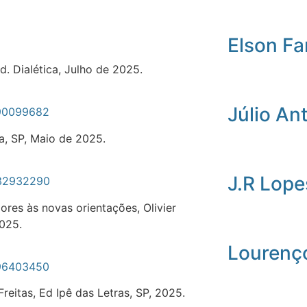
Elson Fa
d. Dialética, Julho de 2025.
Júlio An
690099682
ca, SP, Maio de 2025.
J.R Lope
832932290
res às novas orientações, Olivier
2025.
Lourenç
796403450
reitas, Ed Ipê das Letras, SP, 2025.