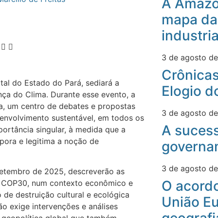
A Amazô
mapa da
industri
3 de agosto d
Crônicas
al do Estado do Pará, sediará a
Elogio d
a do Clima. Durante esse evento, a
a, um centro de debates e propostas
3 de agosto d
envolvimento sustentável, em todos os
A suces
ortância singular, à medida que a
pora e legitima a noção de
governa
3 de agosto d
setembro de 2025, descreverão as
O acord
 COP30, num contexto econômico e
 de destruição cultural e ecológica
União Eu
o exige intervenções e análises