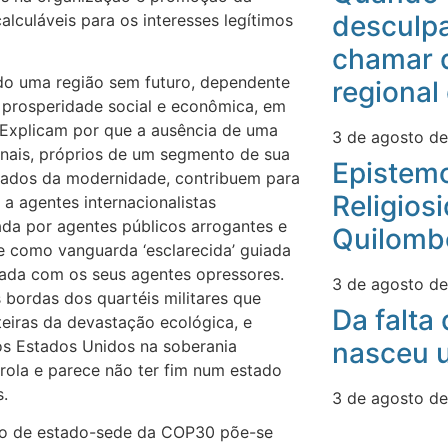
desculpa
lculáveis para os interesses legítimos
chamar 
do uma região sem futuro, dependente
regional
prosperidade social e econômica, em
s. Explicam por que a ausência de uma
3 de agosto d
ionais, próprios de um segmento de sua
Epistemo
inhados da modernidade, contribuem para
Religios
e a agentes internacionalistas
a por agentes públicos arrogantes e
Quilomb
e como vanguarda ‘esclarecida’ guiada
uada com os seus agentes opressores.
3 de agosto d
bordas dos quartéis militares que
Da falta
teiras da devastação ecológica, e
os Estados Unidos na soberania
nasceu u
nrola e parece não ter fim num estado
s.
3 de agosto d
ão de estado-sede da COP30 põe-se