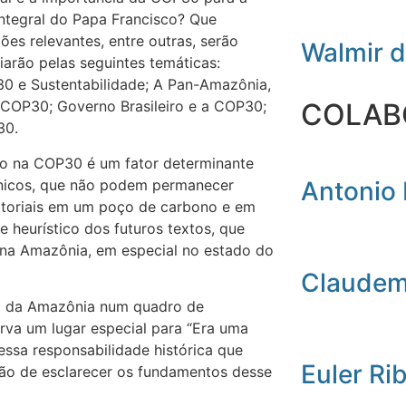
integral do Papa Francisco? Que
es relevantes, entre outras, serão
Walmir 
iarão pelas seguintes temáticas:
0 e Sustentabilidade; A Pan-Amazônia,
COLAB
 COP30; Governo Brasileiro e a COP30;
30.
iro na COP30 é um fator determinante
ônicos, que não podem permanecer
Antonio 
ritoriais em um poço de carbono e em
heurístico dos futuros textos, que
 na Amazônia, em especial no estado do
Claudemi
ão da Amazônia num quadro de
erva um lugar especial para “Era uma
ssa responsabilidade histórica que
Euler Ri
nsão de esclarecer os fundamentos desse