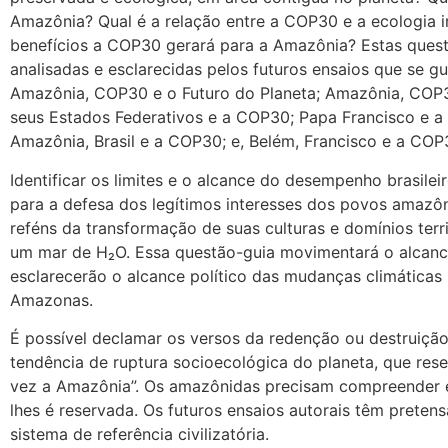
Amazônia? Qual é a relação entre a COP30 e a ecologia 
benefícios a COP30 gerará para a Amazônia? Estas questõ
analisadas e esclarecidas pelos futuros ensaios que se gu
Amazônia, COP30 e o Futuro do Planeta; Amazônia, COP3
seus Estados Federativos e a COP30; Papa Francisco e a
Amazônia, Brasil e a COP30; e, Belém, Francisco e a COP
Identificar os limites e o alcance do desempenho brasile
para a defesa dos legítimos interesses dos povos amaz
reféns da transformação de suas culturas e domínios ter
um mar de H₂O. Essa questão-guia movimentará o alcance 
esclarecerão o alcance político das mudanças climáticas
Amazonas.
É possível declamar os versos da redenção ou destruiç
tendência de ruptura socioecológica do planeta, que res
vez a Amazônia”. Os amazônidas precisam compreender e
lhes é reservada. Os futuros ensaios autorais têm prete
sistema de referência civilizatória.