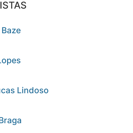
ISTAS
 Baze
Lopes
ucas Lindoso
 Braga