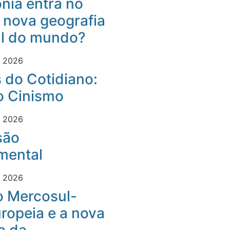
nia entra no
 nova geografia
al do mundo?
e 2026
 do Cotidiano:
o Cinismo
e 2026
são
mental
e 2026
o Mercosul-
ropeia e a nova