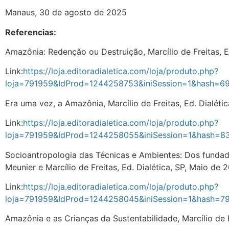
Manaus, 30 de agosto de 2025
Referencias:
Amazônia: Redenção ou Destruição, Marcílio de Freitas, E
Link:
https://loja.editoradialetica.com/loja/produto.php?
loja=791959&IdProd=1244258753&iniSession=1&hash=
Era uma vez, a Amazônia, Marcílio de Freitas, Ed. Dialéti
Link:
https://loja.editoradialetica.com/loja/produto.php?
loja=791959&IdProd=1244258055&iniSession=1&hash=
Socioantropologia das Técnicas e Ambientes: Dos fundado
Meunier e Marcílio de Freitas, Ed. Dialética, SP, Maio de 
Link:
https://loja.editoradialetica.com/loja/produto.php?
loja=791959&IdProd=1244258045&iniSession=1&hash=
Amazônia e as Crianças da Sustentabilidade, Marcílio de F