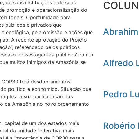
COLUN
, de suas instituições e de seus
s de promoção e operacionalização do
erritoriais. Oportunidade para
es públicos e privados que
Abrahim
l e ecológica, pela omissão e ações que
ião. A recente aprovação do Projeto
ção”, referendado pelos políticos
descaso desses agentes ‘públicos’ com o
Alfredo 
a que muitos inimigos da Amazônia se
a COP30 terá desdobramentos
ido político e econômico. Situação que
Pedro L
fragiliza a sua participação nos
rção da Amazônia no novo ordenamento
, capital de um dos estados mais
Robério
tal da unidade federativa mais
ual é a importância da COP30 para a