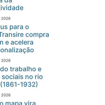
a da
ividade
e 2026
us para o
Transire compra
 e acelera
ionalização
e 2026
do trabalho e
 sociais no rio
 (1861-1932)
e 2026
o mapa vira