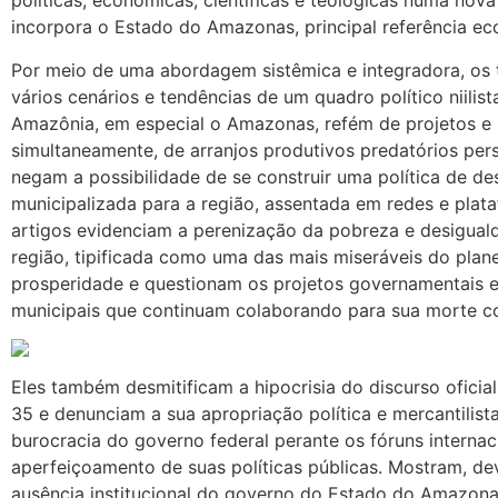
políticas, econômicas, científicas e teológicas numa nov
incorpora o Estado do Amazonas, principal referência ec
Por meio de uma abordagem sistêmica e integradora, os 
vários cenários e tendências de um quadro político niilis
Amazônia, em especial o Amazonas, refém de projetos e 
simultaneamente, de arranjos produtivos predatórios per
negam a possibilidade de se construir uma política de d
municipalizada para a região, assentada em redes e plata
artigos evidenciam a perenização da pobreza e desigual
região, tipificada como uma das mais miseráveis do plan
prosperidade e questionam os projetos governamentais e 
municipais que continuam colaborando para sua morte co
Eles também desmitificam a hipocrisia do discurso ofici
35 e denunciam a sua apropriação política e mercantilist
burocracia do governo federal perante os fóruns interna
aperfeiçoamento de suas políticas públicas. Mostram, dev
ausência institucional do governo do Estado do Amazon