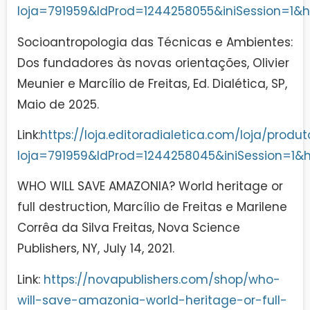
loja=791959&IdProd=1244258055&iniSession=1
Socioantropologia das Técnicas e Ambientes:
Dos fundadores às novas orientações, Olivier
Meunier e Marcílio de Freitas, Ed. Dialética, SP,
Maio de 2025.
Link:
https://loja.editoradialetica.com/loja/produt
loja=791959&IdProd=1244258045&iniSession=1
WHO WILL SAVE AMAZONIA? World heritage or
full destruction, Marcílio de Freitas e Marilene
Corrêa da Silva Freitas, Nova Science
Publishers, NY, July 14, 2021.
Link:
https://novapublishers.com/shop/who-
will-save-amazonia-world-heritage-or-full-