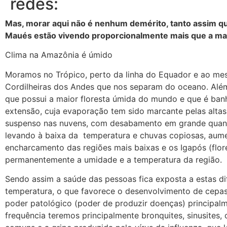
redes:
Mas, morar aqui não é nenhum demérito, tanto assim qu
Maués estão vivendo proporcionalmente mais que a maio
Clima na Amazônia é úmido
Moramos no Trópico, perto da linha do Equador e ao m
Cordilheiras dos Andes que nos separam do oceano. Além
que possui a maior floresta úmida do mundo e que é ban
extensão, cuja evaporação tem sido marcante pelas alta
suspenso nas nuvens, com desabamento em grande quant
levando à baixa da temperatura e chuvas copiosas, aume
encharcamento das regiões mais baixas e os Igapós (flo
permanentemente a umidade e a temperatura da região.
Sendo assim a saúde das pessoas fica exposta a estas d
temperatura, o que favorece o desenvolvimento de cepas 
poder patológico (poder de produzir doenças) principalm
frequência teremos principalmente bronquites, sinusites, o