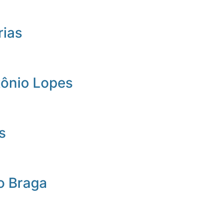
rias
tônio Lopes
s
o Braga