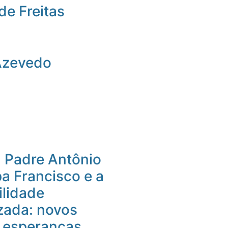
de Freitas
Azevedo
 Padre Antônio
pa Francisco e a
ilidade
izada: novos
e esperanças