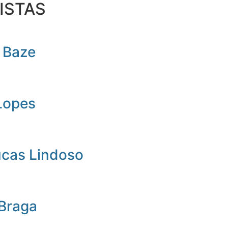
ISTAS
 Baze
Lopes
ucas Lindoso
 Braga