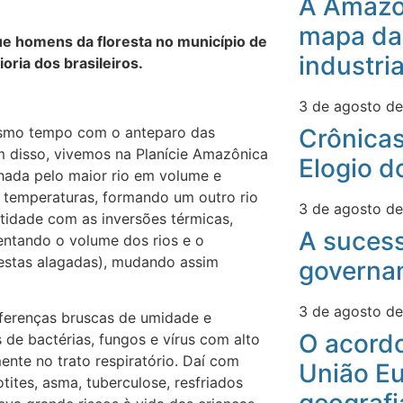
A Amazô
mapa da
e homens da floresta no município de
industri
ria dos brasileiros.
3 de agosto d
esmo tempo com o anteparo das
Crônicas
 disso, vivemos na Planície Amazônica
Elogio d
hada pelo maior rio em volume e
s temperaturas, formando um outro rio
3 de agosto d
idade com as inversões térmicas,
A suces
ntando o volume dos rios e o
restas alagadas), mudando assim
governa
3 de agosto d
iferenças bruscas de umidade e
O acord
de bactérias, fungos e vírus com alto
ente no trato respiratório. Daí com
União Eu
tites, asma, tuberculose, resfriados