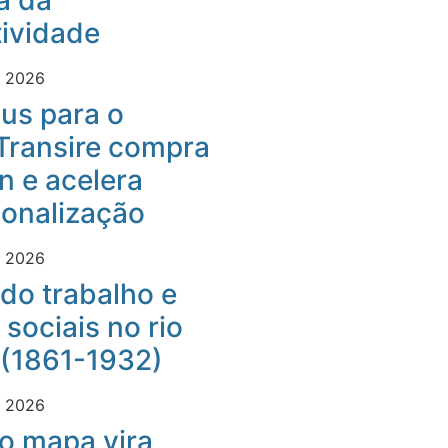
a da
ividade
e 2026
us para o
Transire compra
 e acelera
ionalização
e 2026
do trabalho e
 sociais no rio
 (1861-1932)
e 2026
o mapa vira