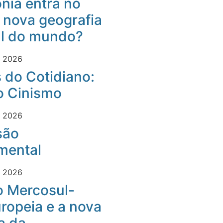
nia entra no
 nova geografia
al do mundo?
e 2026
 do Cotidiano:
o Cinismo
e 2026
são
mental
e 2026
o Mercosul-
ropeia e a nova