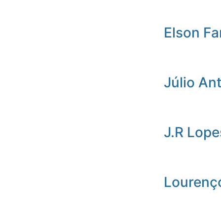
Elson Fa
Júlio An
J.R Lope
Lourenç