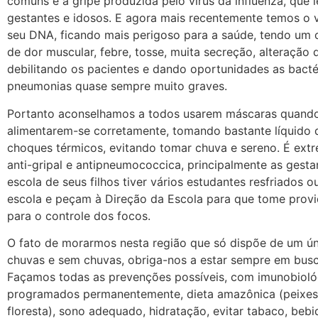
comuns e a gripe produzida pelo vírus da influenza, que l
gestantes e idosos. E agora mais recentemente temos o v
seu DNA, ficando mais perigoso para a saúde, tendo um 
de dor muscular, febre, tosse, muita secreção, alteração d
debilitando os pacientes e dando oportunidades as bacté
pneumonias quase sempre muito graves.
Portanto aconselhamos a todos usarem máscaras quando 
alimentarem-se corretamente, tomando bastante líquido 
choques térmicos, evitando tomar chuva e sereno. É ext
anti-gripal e antipneumococcica, principalmente as gestan
escola de seus filhos tiver vários estudantes resfriados 
escola e peçam à Direção da Escola para que tome provi
para o controle dos focos.
O fato de morarmos nesta região que só dispõe de um ún
chuvas e sem chuvas, obriga-nos a estar sempre em bus
Façamos todas as prevenções possíveis, com imunobiológ
programados permanentemente, dieta amazônica (peixes,
floresta), sono adequado, hidratação, evitar tabaco, bebi