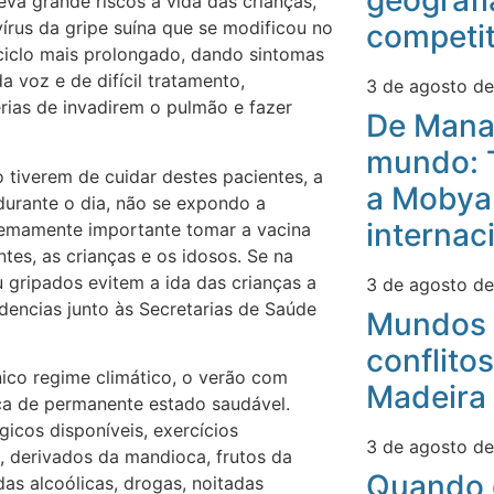
geografi
eva grande riscos à vida das crianças,
írus da gripe suína que se modificou no
competit
ciclo mais prolongado, dando sintomas
a voz e de difícil tratamento,
3 de agosto d
rias de invadirem o pulmão e fazer
De Mana
mundo: 
tiverem de cuidar destes pacientes, a
a Mobyan
durante o dia, não se expondo a
internac
remamente importante tomar a vacina
tes, as crianças e os idosos. Se na
ou gripados evitem a ida das crianças a
3 de agosto d
dencias junto às Secretarias de Saúde
Mundos 
conflitos
ico regime climático, o verão com
Madeira
ca de permanente estado saudável.
icos disponíveis, exercícios
3 de agosto d
 derivados da mandioca, frutos da
Quando 
das alcoólicas, drogas, noitadas