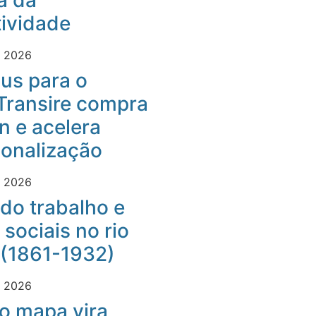
a da
ividade
e 2026
us para o
Transire compra
 e acelera
ionalização
e 2026
do trabalho e
 sociais no rio
 (1861-1932)
e 2026
o mapa vira