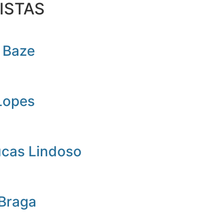
ISTAS
 Baze
Lopes
ucas Lindoso
 Braga