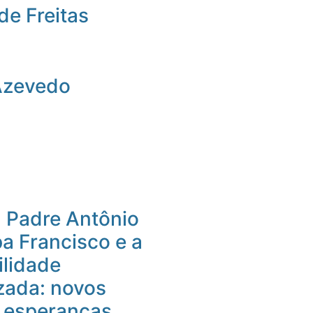
de Freitas
Azevedo
 Padre Antônio
pa Francisco e a
ilidade
izada: novos
e esperanças