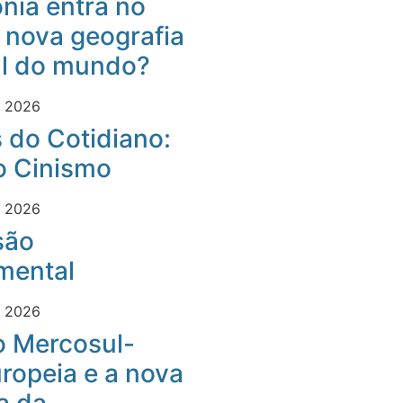
nia entra no
 nova geografia
al do mundo?
e 2026
 do Cotidiano:
o Cinismo
e 2026
são
mental
e 2026
o Mercosul-
ropeia e a nova