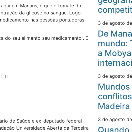
geografi
A aqui em Manaus, é que o tomate do
competit
centração da glicose no sangue. Logo
/medicamento nas pessoas portadoras
3 de agosto d
De Mana
aça do seu alimento seu medicamento”. E
mundo: 
a Mobyan
internac
3 de agosto d
Mundos 
conflitos
Madeira
3 de agosto d
ário de Saúde e ex-deputado federal
ndação Universidade Aberta da Terceira
Quando 