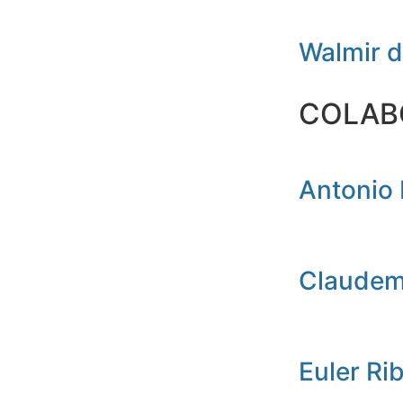
Walmir 
COLAB
Antonio 
Claudemi
Euler Ri