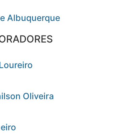
de Albuquerque
ORADORES
Loureiro
lson Oliveira
beiro