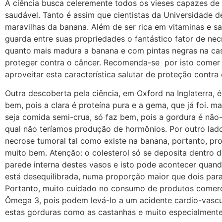
A ciência busca celeremente todos os vieses capazes de 
saudável. Tanto é assim que cientistas da Universidade 
maravilhas da banana. Além de ser rica em vitaminas e sa
guarda entre suas propriedades o fantástico fator de nec
quanto mais madura a banana e com pintas negras na ca
proteger contra o câncer. Recomenda-se por isto comer
aproveitar esta característica salutar de proteção contra 
Outra descoberta pela ciência, em Oxford na Inglaterra,
bem, pois a clara é proteína pura e a gema, que já foi. 
seja comida semi-crua, só faz bem, pois a gordura é não-
qual não teríamos produção de hormônios. Por outro lado
necrose tumoral tal como existe na banana, portanto, pro
muito bem. Atenção: o colesterol só se deposita dentro 
parede interna destes vasos e isto pode acontecer quan
está desequilibrada, numa proporção maior que dois par
Portanto, muito cuidado no consumo de produtos comerc
Ômega 3, pois podem levá-lo a um acidente cardio-vascu
estas gorduras como as castanhas e muito especialmente 