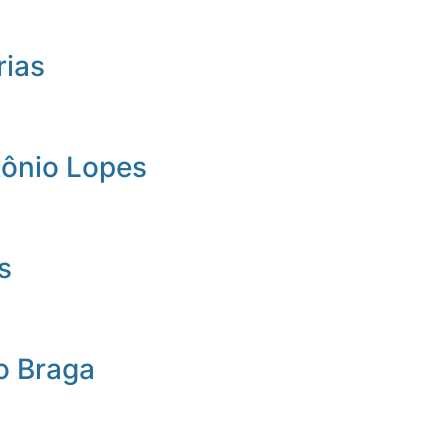
rias
tônio Lopes
s
o Braga