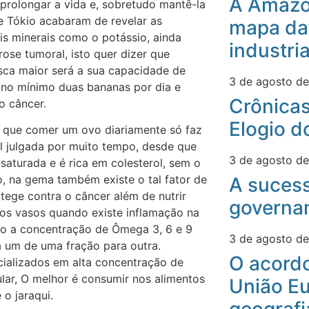
A Amazô
prolongar a vida e, sobretudo mantê-la
de Tókio acabaram de revelar as
mapa da
is minerais como o potássio, ainda
industri
rose tumoral, isto quer dizer que
sca maior será a sua capacidade de
3 de agosto d
 no mínimo duas bananas por dia e
Crônicas
o câncer.
Elogio d
 é que comer um ovo diariamente só faz
mal julgada por muito tempo, desde que
3 de agosto d
saturada e é rica em colesterol, sem o
, na gema também existe o tal fator de
A suces
tege contra o câncer além de nutrir
governa
dos vasos quando existe inflamação na
do a concentração de Ômega 3, 6 e 9
3 de agosto d
a um de uma fração para outra.
O acord
ializados em alta concentração de
lar, O melhor é consumir nos alimentos
União Eu
o jaraqui.