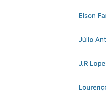
Elson Fa
Júlio An
J.R Lope
Lourenç