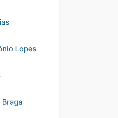
ias
ônio Lopes
s
 Braga