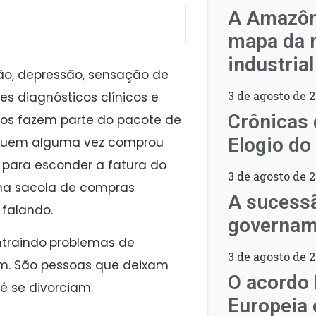
A Amazôn
mapa da n
industria
ção, depressão, sensação de
3 de agosto de 
ses diagnósticos clínicos e
Crônicas 
os fazem parte do pacote de
Elogio do
Quem alguma vez comprou
r para esconder a fatura do
3 de agosto de 
uma sacola de compras
A sucess
falando.
governam
ntraindo
problemas de
3 de agosto de 
um. São pessoas que deixam
O acordo
é se divorciam.
Europeia 