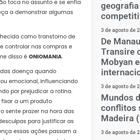
o toca no assunto e se enfia
geografia
meça a demonstrar algumas
competiti
3 de agosto de 
hecida como transtorno de
De Manau
se controlar nas compras e
Transire 
me disso é
ONIOMANIA
.
Mobyan e
internaci
radas doença quando
ou emocional, influenciando
3 de agosto de 
o por prejudicar a rotina.
Mundos d
fixar a um produto
conflitos 
vo sente prazer na hora das
Madeira 
culpas para justificar as
ença essas ações passam a
3 de agosto de 