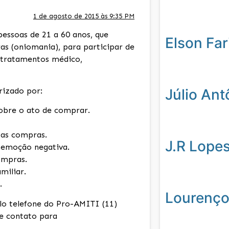
1 de agosto de 2015 às 9:35 PM
essoas de 21 a 60 anos, que
Elson Far
s (oniomania), para participar de
s tratamentos médico,
Júlio Ant
izado por:
sobre o ato de comprar.
r as compras.
J.R Lope
a emoção negativa.
ompras.
miliar.
.
Lourenço
lo telefone do Pro-AMITI (11)
e contato para