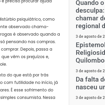
é preciso procurar ajuda
Quando o
desculpa:
chamar d
stúrbio psiquiátrico, como
regional 
mente observado chama-
 drogas é observado quando a
3 de agosto de 
 só pensando nas compras.
Epistemol
 comprar. Depois, passa a
Religiosi
que vêm os prejuízos e,
Quilombo
ole.
3 de agosto de 
ta do que está por trás
Da falta 
com futilidade no início, já
nasceu um
liares. É esse sofrimento do
simples consumista. Nessa
3 de agosto de 