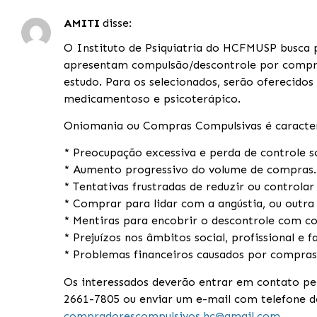
AMITI
disse:
O Instituto de Psiquiatria do HCFMUSP busca p
apresentam compulsão/descontrole por compra
estudo. Para os selecionados, serão oferecido
medicamentoso e psicoterápico.
Oniomania ou Compras Compulsivas é caracter
* Preocupação excessiva e perda de controle 
* Aumento progressivo do volume de compras.
* Tentativas frustradas de reduzir ou controla
* Comprar para lidar com a angústia, ou outr
* Mentiras para encobrir o descontrole com c
* Prejuízos nos âmbitos social, profissional e fa
* Problemas financeiros causados por compras
Os interessados deverão entrar em contato pe
2661-7805 ou enviar um e-mail com telefone d
compradorescompulsivos.hc@gmail.com