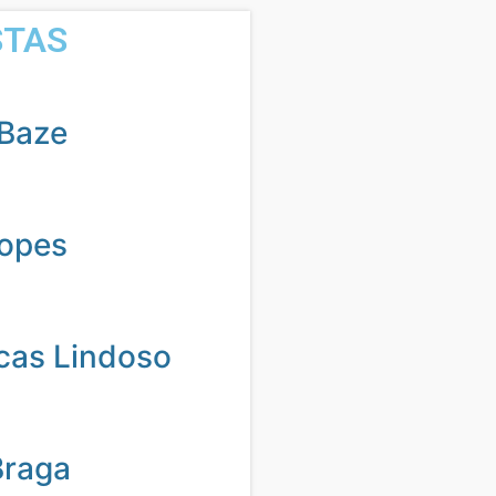
STAS
Baze
Lopes
cas Lindoso
Braga