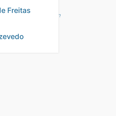
de Freitas
501070693/1587938034808171/?
zevedo