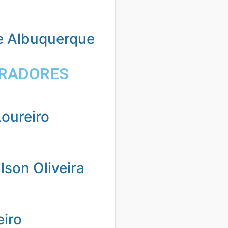
e Albuquerque
RADORES
oureiro
son Oliveira
eiro