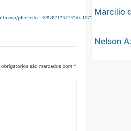
Marcilio 
asdafmusp/photos/a.1398287123773264.1073741828.1391979
Nelson A
obrigatórios são marcados com
*