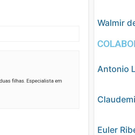
Walmir d
COLABO
Antonio L
duas filhas. Especialista em
Claudemil
Euler Rib