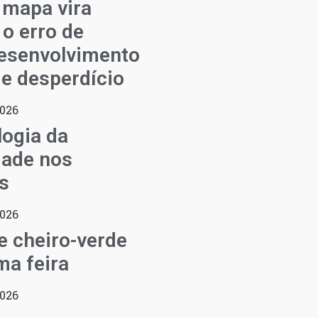
 mapa vira
 o erro de
esenvolvimento
de desperdício
2026
ogia da
dade nos
s
2026
de cheiro-verde
a feira
2026