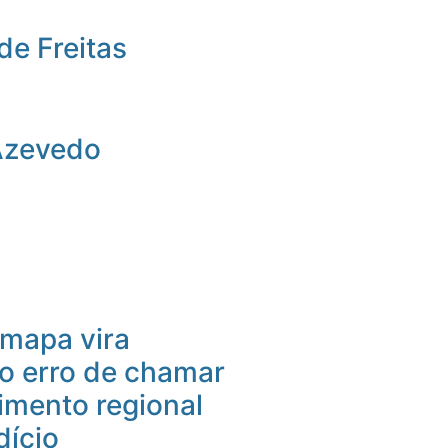
de Freitas
Azevedo
mapa vira
 o erro de chamar
imento regional
dício