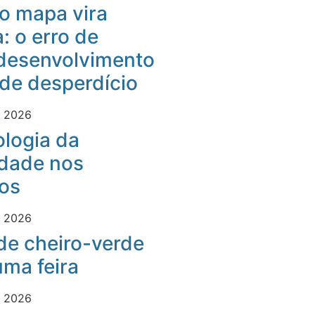
o mapa vira
: o erro de
desenvolvimento
 de desperdício
e 2026
logia da
idade nos
os
e 2026
 de cheiro-verde
ma feira
e 2026