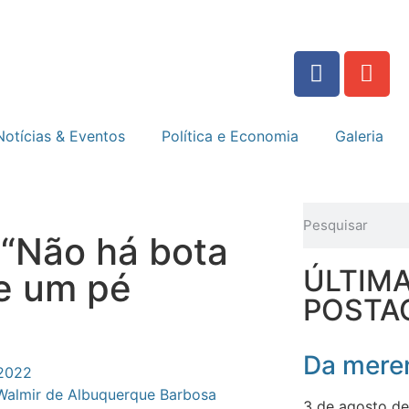
Notícias & Eventos
Política e Economia
Galeria
 “Não há bota
ÚLTIM
e um pé
POSTA
Da meren
 2022
Walmir de Albuquerque Barbosa
3 de agosto d