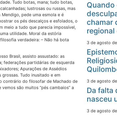
idade. Tudo botas, mana; tudo botas,
Quando 
calcanhadas; lustrosas ou russas, mas
desculpa
um Mendigo, pede uma esmola e é
chamar 
ostrar os pés descalços e esfolados, o
Em meio a tudo que parecia impossível,
regional
ma utilidade. Moral da estória
filosofia verdadeira: – Não há bota
3 de agosto d
Epistemo
so Brasil, assisto assustado: as
Religios
; federações partidárias de esquerda
Quilomb
ixadores; Apurações de Assédios
s grossas. Tudo inusitado e em
3 de agosto d
 contrário do filosofar de Machado de
 que vemos são muitos “pés cambaios” a
Da falta
nasceu u
3 de agosto d