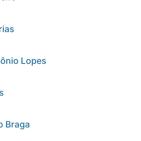
rias
tônio Lopes
s
o Braga