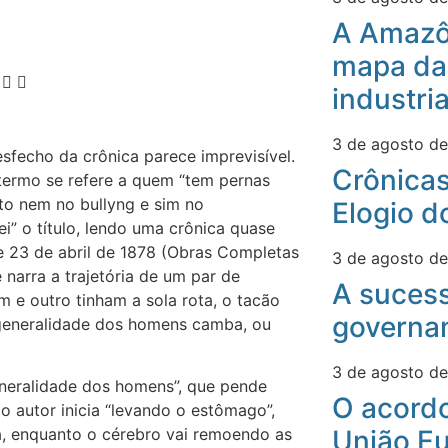
A Amazô
mapa da
industri
3 de agosto d
desfecho da crônica parece imprevisível.
Crônicas
termo se refere a quem “tem pernas
eto nem no bullyng e sim no
Elogio d
” o título, lendo uma crônica quase
de 23 de abril de 1878 (Obras Completas
3 de agosto d
 narra a trajetória de um par de
A suces
 e outro tinham a sola rota, o tacão
governa
 generalidade dos homens camba, ou
3 de agosto d
neralidade dos homens”, que pende
O acord
o autor inicia “levando o estômago”,
União Eu
ta, enquanto o cérebro vai remoendo as