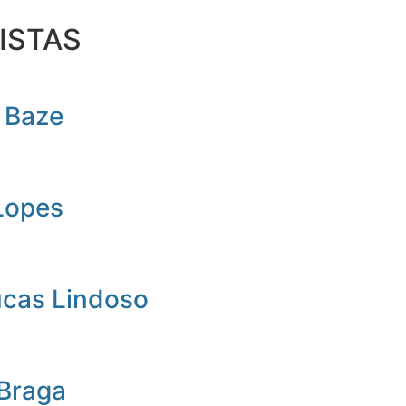
ISTAS
 Baze
Lopes
ucas Lindoso
 Braga