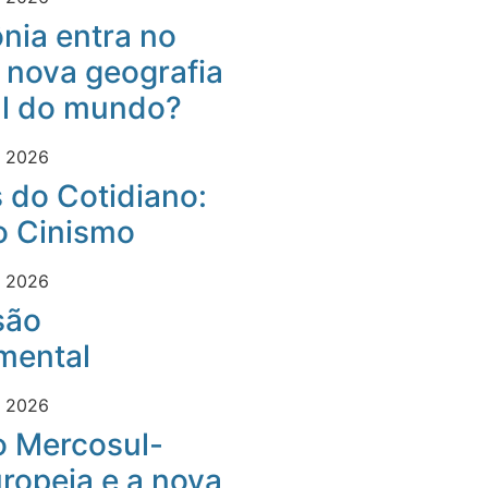
nia entra no
 nova geografia
al do mundo?
e 2026
 do Cotidiano:
o Cinismo
e 2026
são
mental
e 2026
o Mercosul-
ropeia e a nova