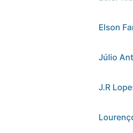
Elson Fa
Júlio An
J.R Lope
Lourenç