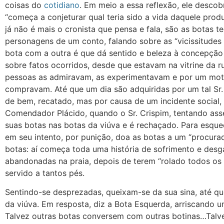
coisas do
cotidiano
. Em meio a essa reflexão, ele descobr
“começa a conjeturar qual teria sido a vida daquele produ
já não é mais o cronista que pensa e fala, são as botas 
personagens de um conto, falando sobre as “vicissitudes
bota com a outra é que dá sentido e beleza à concepção
sobre fatos ocorridos, desde que estavam na vitrine da r
pessoas as admiravam, as experimentavam e por um motiv
compravam. Até que um dia são adquiridas por um tal Sr
de bem, recatado, mas por causa de um incidente social, 
Comendador Plácido, quando o Sr. Crispim, tentando ass
suas botas nas botas da viúva e é rechaçado. Para esquec
em seu intento, por punição, doa as botas a um “procura
botas: aí começa toda uma história de sofrimento e desga
abandonadas na praia, depois de terem “rolado todos os d
servido a tantos pés.
Sentindo-se desprezadas, queixam-se da sua sina, até que
da viúva. Em resposta, diz a Bota Esquerda, arriscando 
Talvez outras botas conversem com outras botinas…Talve