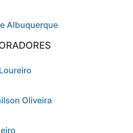
de Albuquerque
ORADORES
Loureiro
lson Oliveira
beiro