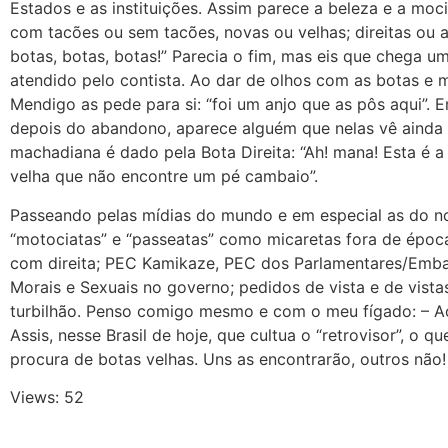
Estados e as instituições. Assim parece a beleza e a moc
com tacões ou sem tacões, novas ou velhas; direitas ou a
botas, botas, botas!” Parecia o fim, mas eis que chega 
atendido pelo contista. Ao dar de olhos com as botas e m
Mendigo as pede para si: “foi um anjo que as pôs aqui”. 
depois do abandono, aparece alguém que nelas vê ainda u
machadiana é dado pela Bota Direita: “Ah! mana! Esta é a 
velha que não encontre um pé cambaio”.
Passeando pelas mídias do mundo e em especial as do nos
“motociatas” e “passeatas” como micaretas fora de época
com direita; PEC Kamikaze, PEC dos Parlamentares/Emba
Morais e Sexuais no governo; pedidos de vista e de vista
turbilhão. Penso comigo mesmo e com o meu fígado: – Ao
Assis, nesse Brasil de hoje, que cultua o “retrovisor”, o
procura de botas velhas. Uns as encontrarão, outros não!
Views: 52