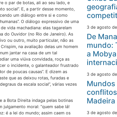
e o par de botas, ali ao seu lado, e
geografi
to social”. E, a partir desse momento,
competit
tecendo um diálogo entre si e como
 humanas”. O diálogo expressivo de uma
3 de agosto d
 de vida machadiana: elas tagarelam
ua do Ouvidor (no Rio de Janeiro). As
De Mana
o ou outro, muito particular, não as
mundo: 
. Crispim, na avaliação delas um homem
a Mobyan
num jantar na casa de um tal
ediar uma viúva convidada, roça as
internac
er o incidente, o galanteador frustrado
dor de poucas causas”. E dizem as
3 de agosto d
ste que as deixou rotas, furadas e
Mundos 
egraus da escala social”, várias vezes
conflitos
Madeira
 a Bota Direita indaga pelas botinas
um julgamento moral: “quem sabe lá!
3 de agosto d
z: é a lei do mundo; assim caem os