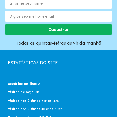
Cadastrar
Todas as quintas-feiras as 9h da manhã
ESTATÍSTICAS DO SITE
Usuários on-line:
0
Visitas de hoje:
38
Visitas nos últimos 7 dias:
426
Visitas nos últimos 30 dias:
1.893