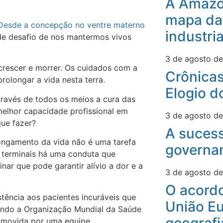
A Amazô
mapa da
Desde a concepção no ventre materno
industri
e desafio de nos mantermos vivos
3 de agosto d
 crescer e morrer. Os cuidados com a
Crônicas
olongar a vida nesta terra.
Elogio d
través de todos os meios a cura das
melhor capacidade profissional em
3 de agosto d
ue fazer?
A suces
ongamento da vida não é uma tarefa
governa
s terminais há uma conduta que
nar que pode garantir alívio a dor e a
3 de agosto d
O acord
stência aos pacientes incuráveis que
União Eu
gundo a Organização Mundial da Saúde
romovida por uma equipe