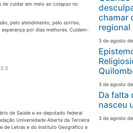
os de cuidar em meio ao colapso no
desculpa
chamar 
ão, pelo atendimento, pelo sorriso,
regional
la esperança por dias melhores. Cuidem-
3 de agosto d
Epistemo
Religios
Quilomb
3 de agosto d
Da falta
nasceu u
ário de Saúde e ex-deputado federal
3 de agosto d
ndação Universidade Aberta da Terceira
de Letras e do Instituto Geográfico e