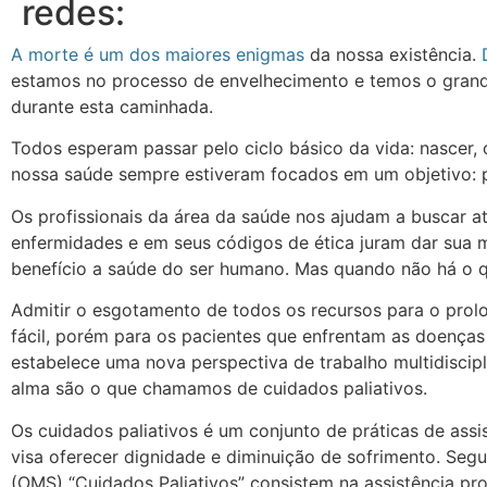
redes:
A morte é um dos maiores enigmas
da nossa existência.
estamos no processo de envelhecimento e temos o grand
durante esta caminhada.
Todos esperam passar pelo ciclo básico da vida: nascer,
nossa saúde sempre estiveram focados em um objetivo: pr
Os profissionais da área da saúde nos ajudam a buscar a
enfermidades e em seus códigos de ética juram dar sua 
benefício a saúde do ser humano. Mas quando não há o q
Admitir o esgotamento de todos os recursos para o prol
fácil, porém para os pacientes que enfrentam as doença
estabelece uma nova perspectiva de trabalho multidiscipli
alma são o que chamamos de cuidados paliativos.
Os cuidados paliativos é um conjunto de práticas de assi
visa oferecer dignidade e diminuição de sofrimento. Se
(OMS) “Cuidados Paliativos” consistem na assistência p