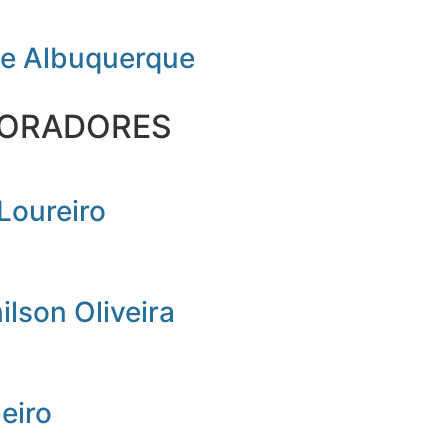
de Albuquerque
ORADORES
Loureiro
lson Oliveira
beiro