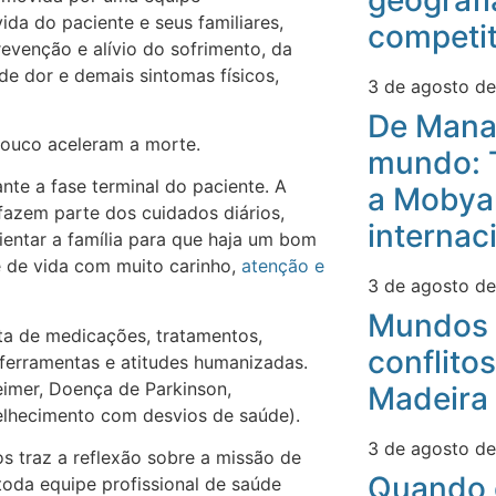
geografi
vida do paciente e seus familiares,
competit
evenção e alívio do sofrimento, da
de dor e demais sintomas físicos,
3 de agosto d
De Mana
pouco aceleram a morte.
mundo: 
nte a fase terminal do paciente. A
a Mobyan
fazem parte dos cuidados diários,
internac
rientar a família para que haja um bom
e de vida com muito carinho,
atenção e
3 de agosto d
Mundos 
ta de medicações, tratamentos,
conflitos
ferramentas e atitudes humanizadas.
mer, Doença de Parkinson,
Madeira
elhecimento com desvios de saúde).
3 de agosto d
s traz a reflexão sobre a missão de
Quando 
oda equipe profissional de saúde