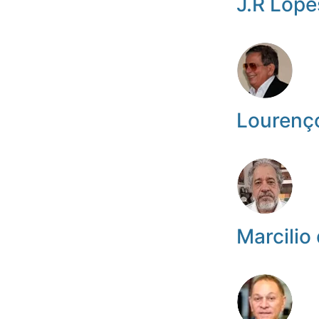
J.R Lope
Lourenç
Marcilio 