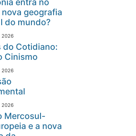
nia entra no
 nova geografia
al do mundo?
e 2026
 do Cotidiano:
o Cinismo
e 2026
são
mental
e 2026
o Mercosul-
ropeia e a nova