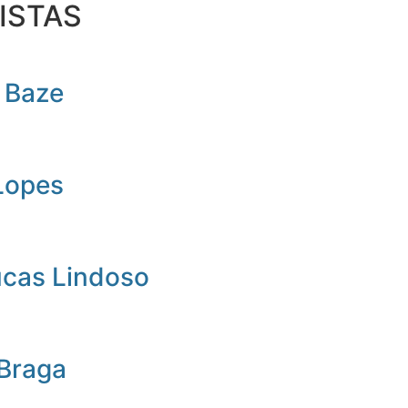
ISTAS
 Baze
Lopes
ucas Lindoso
 Braga