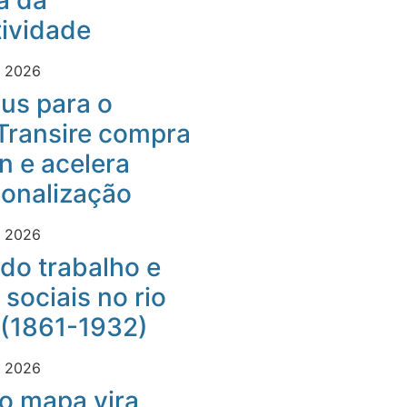
a da
ividade
e 2026
us para o
Transire compra
 e acelera
ionalização
e 2026
do trabalho e
 sociais no rio
 (1861-1932)
e 2026
o mapa vira