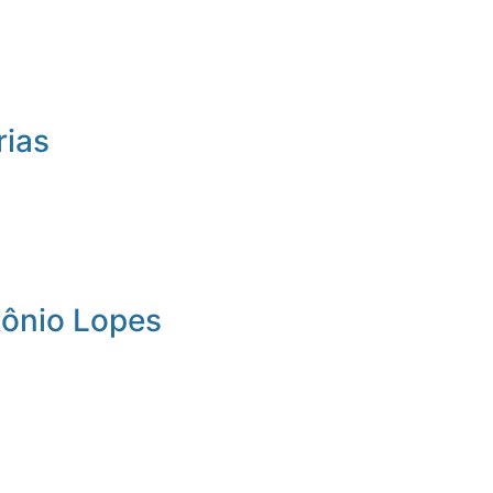
rias
tônio Lopes