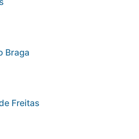
s
o Braga
de Freitas