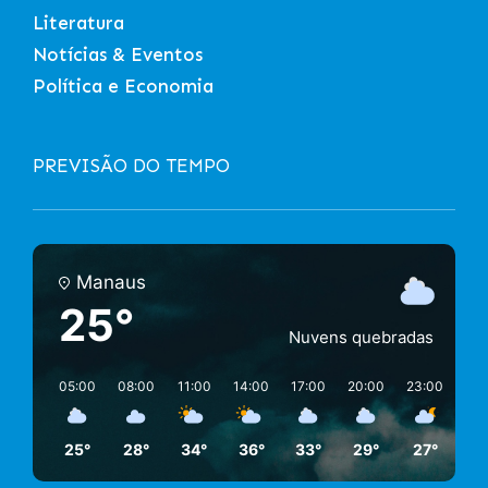
Literatura
Notícias & Eventos
Política e Economia
PREVISÃO DO TEMPO
Manaus
25°
Nuvens quebradas
05:00
08:00
11:00
14:00
17:00
20:00
23:00
02:
25°
28°
34°
36°
33°
29°
27°
26