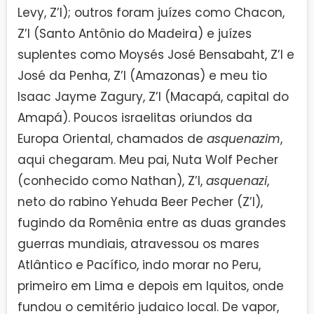
Levy, Z’l); outros foram juízes como Chacon,
Z’l (Santo Antônio do Madeira) e juízes
suplentes como Moysés José Bensabaht, Z’l e
José da Penha, Z’l (Amazonas) e meu tio
Isaac Jayme Zagury, Z’l (Macapá, capital do
Amapá). Poucos israelitas oriundos da
Europa Oriental, chamados de
asquenazim
,
aqui chegaram. Meu pai, Nuta Wolf Pecher
(conhecido como Nathan), Z’l,
asquenazi
,
neto do rabino Yehuda Beer Pecher (Z’l),
fugindo da Romênia entre as duas grandes
guerras mundiais, atravessou os mares
Atlântico e Pacífico, indo morar no Peru,
primeiro em Lima e depois em Iquitos, onde
fundou o cemitério judaico local. De vapor,