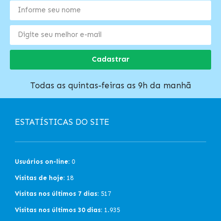
Cadastrar
Todas as quintas-feiras as 9h da manhã
ESTATÍSTICAS DO SITE
Usuários on-line:
0
Visitas de hoje:
18
Visitas nos últimos 7 dias:
517
Visitas nos últimos 30 dias:
1.935