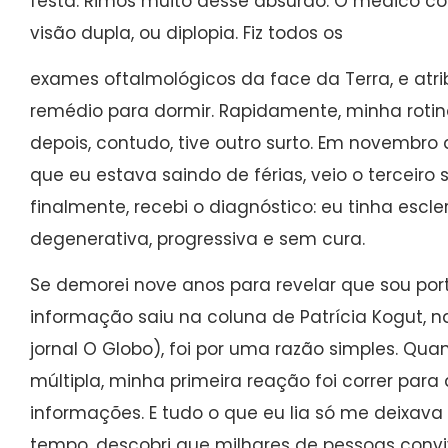
festa. Rimos muito desse absurdo. O médico c
visão dupla, ou diplopia. Fiz todos os
exames oftalmológicos da face da Terra, e at
remédio para dormir. Rapidamente, minha rotin
depois, contudo, tive outro surto. Em novembr
que eu estava saindo de férias, veio o terceiro 
finalmente, recebi o diagnóstico: eu tinha escl
degenerativa, progressiva e sem cura.
Se demorei nove anos para revelar que sou po
informação saiu na coluna de Patrícia Kogut, 
jornal O Globo), foi por uma razão simples. Qua
múltipla, minha primeira reação foi correr para 
informações. E tudo o que eu lia só me deixav
tempo, descobri que milhares de pessoas conv