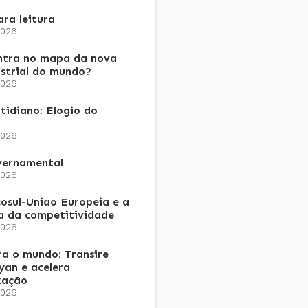
ra leitura
2026
ntra no mapa da nova
ustrial do mundo?
2026
tidiano: Elogio do
2026
vernamental
2026
osul-União Europeia e a
a da competitividade
2026
a o mundo: Transire
an e acelera
zação
2026