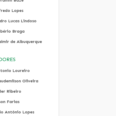
rahim Baze
fredo Lopes
dro Lucas Lindoso
bério Braga
lmir de Albuquerque
DORES
tonio Loureiro
audemilson Oliveira
ler Ribeiro
son Farias
lio Antônio Lopes