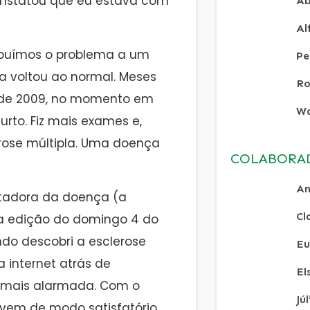
onstatou que eu estava com
Ab
Al
ribuímos o problema a um
Pe
a voltou ao normal. Meses
Ro
o de 2009, no momento em
Wa
surto. Fiz mais exames e,
erose múltipla. Uma doença
COLABORA
An
rtadora da doença (a
Cl
na edição do domingo 4 do
ndo descobri a esclerose
Eu
a internet atrás de
El
a mais alarmada. Com o
Jú
ivem de modo satisfatório