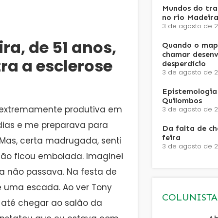
Mundos do trab
no rio Madeira
3 de agosto de 
ra, de 51 anos,
Quando o mapa
chamar desenv
ra a esclerose
desperdício
3 de agosto de 
Epistemologia 
Quilombos
 extremamente produtiva em
3 de agosto de 
dias e me preparava para
Da falta de c
feira
 Mas, certa madrugada, senti
3 de agosto de 
são ficou embolada. Imaginei
a não passava. Na festa de
e uma escada. Ao ver Tony
COLUNISTA
l até chegar ao salão da