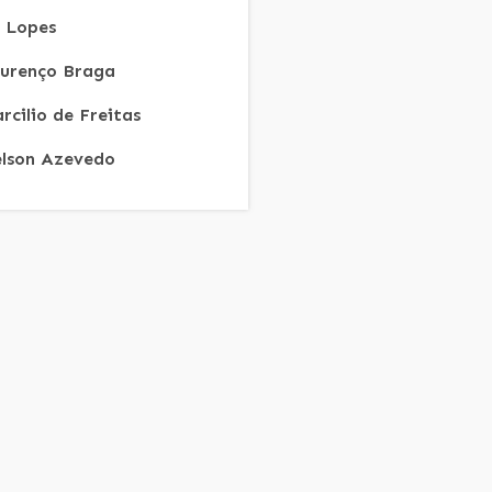
R Lopes
urenço Braga
rcilio de Freitas
lson Azevedo