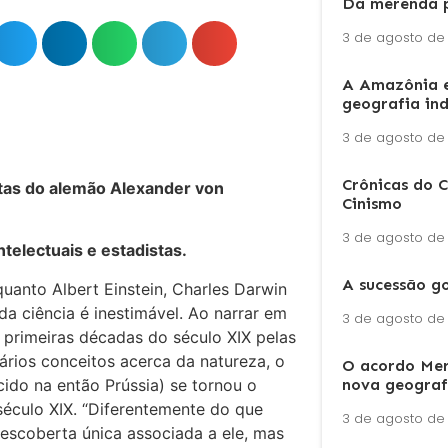
Da merenda p
3 de agosto de
A Amazônia 
geografia in
3 de agosto de
Crônicas do C
rtas do alemão Alexander von
Cinismo
3 de agosto de
intelectuais e estadistas.
A sucessão g
uanto Albert Einstein, Charles Darwin
da ciência é inestimável. Ao narrar em
3 de agosto de
 primeiras décadas do século XIX pelas
nários conceitos acerca da natureza, o
O acordo Mer
cido na então Prússia) se tornou o
nova geograf
século XIX. “Diferentemente do que
3 de agosto de
escoberta única associada a ele, mas