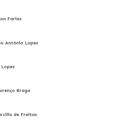
son Farias
lio Antônio Lopes
R Lopes
urenço Braga
rcilio de Freitas