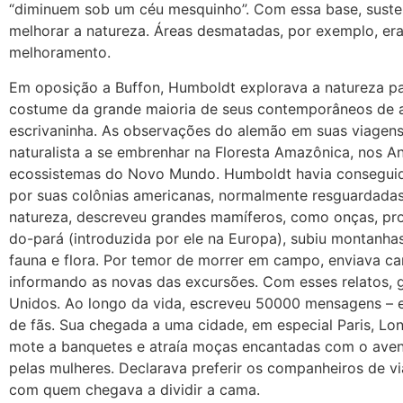
“diminuem sob um céu mesquinho”. Com essa base, sust
melhorar a natureza. Áreas desmatadas, por exemplo, er
melhoramento.
Em oposição a Buffon, Humboldt explorava a natureza p
costume da grande maioria de seus contemporâneos de a
escrivaninha. As observações do alemão em suas viagens
naturalista a se embrenhar na Floresta Amazônica, nos A
ecossistemas do Novo Mundo. Humboldt havia conseguid
por suas colônias americanas, normalmente resguardadas
natureza, descreveu grandes mamíferos, como onças, pro
do-pará (introduzida por ele na Europa), subiu montanhas
fauna e flora. Por temor de morrer em campo, enviava cart
informando as novas das excursões. Com esses relatos,
Unidos. Ao longo da vida, escreveu 50000 mensagens – e
de fãs. Sua chegada a uma cidade, em especial Paris, Lon
mote a banquetes e atraía moças encantadas com o avent
pelas mulheres. Declarava preferir os companheiros de 
com quem chegava a dividir a cama.