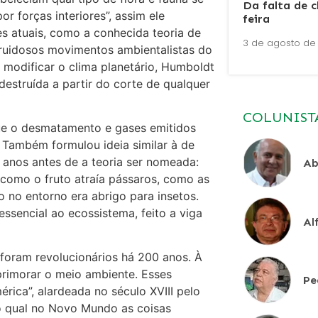
Da falta de 
 forças interiores”, assim ele
feira
s atuais, como a conhecida teoria de
3 de agosto de
 ruidosos movimentos ambientalistas do
modificar o clima planetário, Humboldt
destruída a partir do corte de qualquer
COLUNIST
ue o desmatamento e gases emitidos
. Também formulou ideia similar à de
 anos antes de a teoria ser nomeada:
Ab
 como o fruto atraía pássaros, como as
 no entorno era abrigo para insetos.
essencial ao ecossistema, feito a viga
Al
foram revolucionários há 200 anos. À
primorar o meio ambiente. Esses
Pe
ica”, alardeada no século XVIII pelo
 o qual no Novo Mundo as coisas