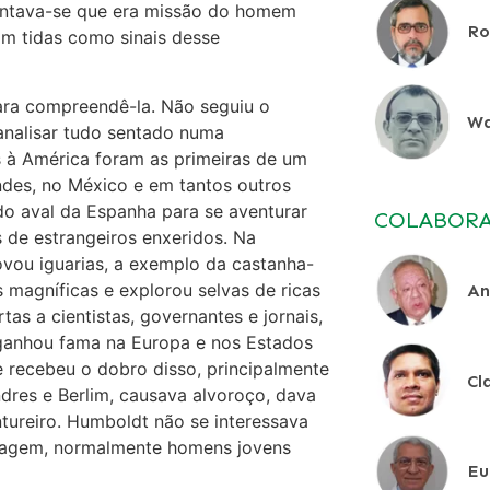
entava-se que era missão do homem
Ro
am tidas como sinais desse
ara compreendê-la. Não seguiu o
Wa
nalisar tudo sentado numa
 à América foram as primeiras de um
ndes, no México e em tantos outros
o aval da Espanha para se aventurar
COLABOR
 de estrangeiros enxeridos. Na
vou iguarias, a exemplo da castanha-
 magníficas e explorou selvas de ricas
An
as a cientistas, governantes e jornais,
 ganhou fama na Europa e nos Estados
 recebeu o dobro disso, principalmente
Cl
dres e Berlim, causava alvoroço, dava
ureiro. Humboldt não se interessava
viagem, normalmente homens jovens
Eu