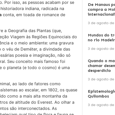
o. Por isso, as pessoas acabam por se
De Manaus pa
historiadora indiana, radicada na
compra a Mob
internaciona
a
conta, em toada de romance de
3 de agosto de
bre a Geografia das Plantas (que,
Mundos do tra
leção Viagem às Regiões Equinociais do
no rio Madeir
iência e o meio ambiente: uma gravura
3 de agosto de
o o véu de Deméter, a divindade das
essárias poesia e imaginação, não só
Quando o map
al. Seu conceito mais famoso foi
chamar desen
e o planeta (e todo o cosmo) é uma
desperdício
3 de agosto de
animal, ao lado de fatores como
sístemas ao escalar, em 1802, os quase
Epistemologi
ido como a mais alta montanha da
Quilombos
ros de altitude do Everest. Ao olhar a
3 de agosto de
ntos são interconectados. As
eleciam qual tipo de flora e fauna se