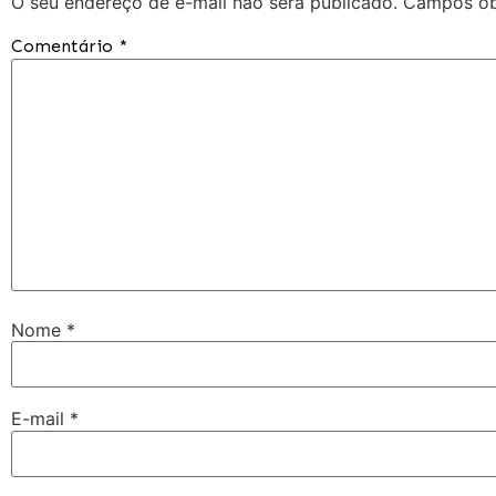
O seu endereço de e-mail não será publicado.
Campos ob
Comentário
*
Nome
*
E-mail
*