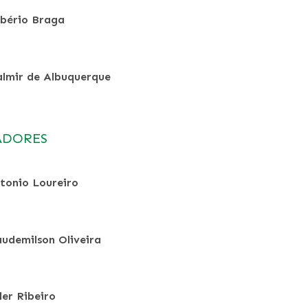
bério Braga
lmir de Albuquerque
ADORES
tonio Loureiro
audemilson Oliveira
ler Ribeiro