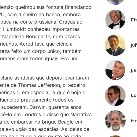
o alemão queimou sua fortuna financiando
VC, sem dinheiro no banco, embora
El
pava na corte prussiana. Graças ao
tor, Humboldt conheceu importantes
r Napoleão Bonaparte, com czares
ricanos. Acreditava que ciência,
Jú
ureza feito um corpo único, também
 homens eram todos iguais. Era um
J.
uelano as ideias que depois levantaram
nte de Thomas Jefferson, o terceiro
ricas e, em especial, o que é hoje o
Lo
fluenciou praticamente todos os
he sucederam. Darwin, quarenta anos
cê-lo em Londres e disse que Narrativa
Ma
ha de embarcar no brigue Beagle em
a evolução das espécies. As ideias de
té hoje, tudo o que existe ao redor.