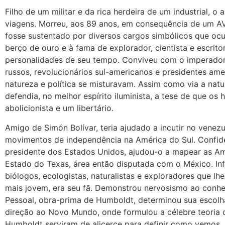
Filho de um militar e da rica herdeira de um industrial, 
viagens. Morreu, aos 89 anos, em consequência de um A
fosse sustentado por diversos cargos simbólicos que ocu
berço de ouro e à fama de explorador, cientista e escri
personalidades de seu tempo. Conviveu com o imperado
russos, revolucionários sul-americanos e presidentes ame
natureza e política se misturavam. Assim como via a nat
defendia, no melhor espírito iluminista, a tese de que os
abolicionista e um libertário.
Amigo de Simón Bolívar, teria ajudado a incutir no venez
movimentos de independência na América do Sul. Confide
presidente dos Estados Unidos, ajudou-o a mapear as Amé
Estado do Texas, área então disputada com o México. In
biólogos, ecologistas, naturalistas e exploradores que l
mais jovem, era seu fã. Demonstrou nervosismo ao conhe
Pessoal, obra-prima de Humboldt, determinou sua escol
direção ao Novo Mundo, onde formulou a célebre teoria d
Humboldt serviram de alicerce para definir como vemos, a