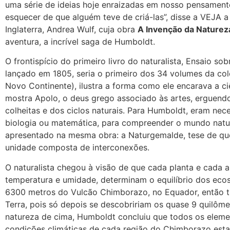
uma série de ideias hoje enraizadas em nosso pensament
esquecer de que alguém teve de criá-las”, disse a VEJA a 
Inglaterra, Andrea Wulf, cuja obra
A Invenção da Naturez
aventura, a incrível saga de Humboldt.
O frontispício do primeiro livro do naturalista, Ensaio so
lançado em 1805, seria o primeiro dos 34 volumes da co
Novo Continente), ilustra a forma como ele encarava a c
mostra Apolo, o deus grego associado às artes, erguend
colheitas e dos ciclos naturais. Para Humboldt, eram nec
biologia ou matemática, para compreender o mundo natur
apresentado na mesma obra: a Naturgemalde, tese de qu
unidade composta de interconexões.
O naturalista chegou à visão de que cada planta e cada 
temperatura e umidade, determinam o equilíbrio dos ecos
6300 metros do Vulcão Chimborazo, no Equador, então t
Terra, pois só depois se descobririam os quase 9 quilômet
natureza de cima, Humboldt concluiu que todos os eleme
condições climáticas de cada região do Chimborazo estab