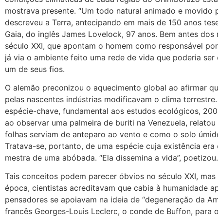
mostrava presente. “Um todo natural animado e movido por
descreveu a Terra, antecipando em mais de 150 anos tese
Gaia, do inglês James Lovelock, 97 anos. Bem antes dos
século XXI, que apontam o homem como responsável por 
já via o ambiente feito uma rede de vida que poderia ser 
um de seus fios.
O alemão preconizou o aquecimento global ao afirmar q
pelas nascentes indústrias modificavam o clima terrestre
espécie-chave, fundamental aos estudos ecológicos, 200
ao observar uma palmeira de buriti na Venezuela, relatou
folhas serviam de anteparo ao vento e como o solo úmido
Tratava-se, portanto, de uma espécie cuja existência era 
mestra de uma abóbada. “Ela dissemina a vida”, poetizou.
Tais conceitos podem parecer óbvios no século XXI, mas 
época, cientistas acreditavam que cabia à humanidade a
pensadores se apoiavam na ideia de “degeneração da Amér
francês Georges-Louis Leclerc, o conde de Buffon, para