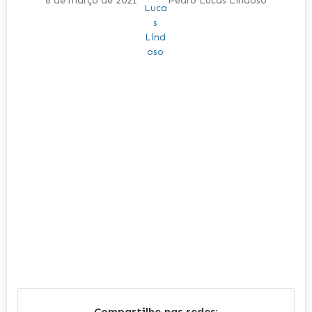
8 de março de 2021
Pedro Lucas Lindoso
Compartilhe nas redes: