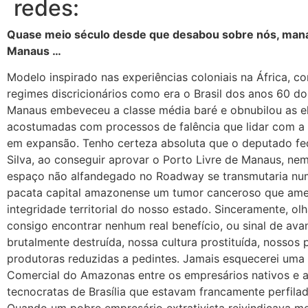
redes:
Quase meio século desde que desabou sobre nós, mana
Manaus …
Modelo inspirado nas experiências coloniais na África, c
regimes discricionários como era o Brasil dos anos 60 d
Manaus embeveceu a classe média baré e obnubilou as elit
acostumadas com processos de falência que lidar com a 
em expansão. Tenho certeza absoluta que o deputado fed
Silva, ao conseguir aprovar o Porto Livre de Manaus, nem
espaço não alfandegado no Roadway se transmutaria num
pacata capital amazonense um tumor canceroso que ame
integridade territorial do nosso estado. Sinceramente, o
consigo encontrar nenhum real benefício, ou sinal de ava
brutalmente destruída, nossa cultura prostituída, nossos 
produtoras reduzidas a pedintes. Jamais esquecerei uma
Comercial do Amazonas entre os empresários nativos e al
tecnocratas de Brasília que estavam francamente perfilad