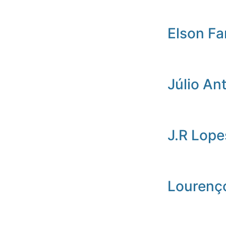
Elson Fa
Júlio An
J.R Lope
Lourenç