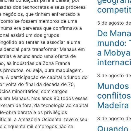
geografi
lhores condições para a balata, por
hadas dos tecnocratas e seus próceres
competit
e negócios, que tinham enfrentado a
os como se fossem membros de uma
3 de agosto d
s numa era perversa que confirmava a
De Mana
onal assisti um dos grupos
mundo: 
engolido ao tentar se associar a uma
esidencial para transformar Manaus em
a Mobyan
strias e anunciando uma oferta de
internac
o, as indústrias da Zona Franca
 produtos, ou seja, pura maquiagem.
3 de agosto d
 A participação de capital oriundo do
Mundos 
por volta do final da década de 70,
cios minoritários, com cargos
conflitos
as em Manaus. Nos anos 80 todos esses
Madeira
xeram de fora, da tecnologia ao capital
-obra barata e os privilégios
3 de agosto d
tificial, a Amazônia Ocidental teve o seu
de cinquenta mil empregos não se
Quando 