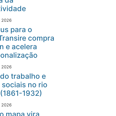
a da
ividade
e 2026
us para o
Transire compra
 e acelera
ionalização
e 2026
do trabalho e
 sociais no rio
 (1861-1932)
e 2026
o mapa vira