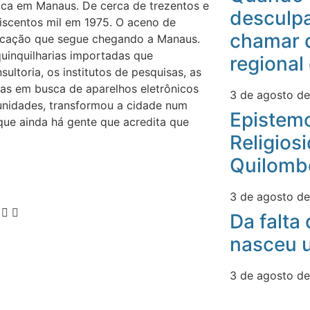
ca em Manaus. De cerca de trezentos e
desculpa
eiscentos mil em 1975. O aceno de
chamar 
icação que segue chegando a Manaus.
quinquilharias importadas que
regional
ultoria, os institutos de pesquisas, as
stas em busca de aparelhos eletrônicos
3 de agosto d
unidades, transformou a cidade num
Epistemo
que ainda há gente que acredita que
Religios
Quilomb
3 de agosto d
Da falta
nasceu u
3 de agosto d