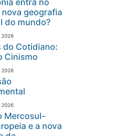
nia entra no
 nova geografia
al do mundo?
e 2026
 do Cotidiano:
o Cinismo
e 2026
são
mental
e 2026
o Mercosul-
ropeia e a nova