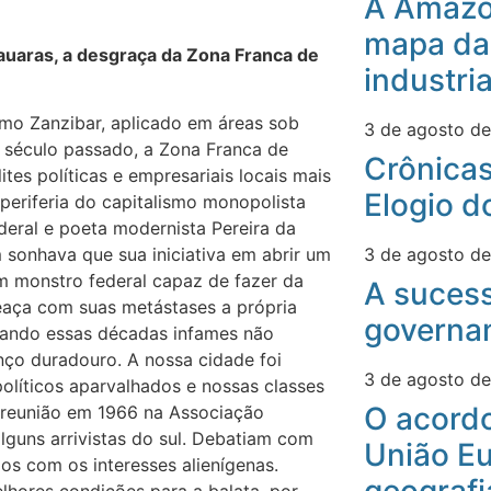
A Amazô
mapa da
uaras, a desgraça da Zona Franca de
industri
omo Zanzibar, aplicado em áreas sob
3 de agosto d
o século passado, a Zona Franca de
Crônicas
es políticas e empresariais locais mais
Elogio d
periferia do capitalismo monopolista
eral e poeta modernista Pereira da
3 de agosto d
 sonhava que sua iniciativa em abrir um
 monstro federal capaz de fazer da
A suces
aça com suas metástases a própria
governa
lhando essas décadas infames não
nço duradouro. A nossa cidade foi
3 de agosto d
políticos aparvalhados e nossas classes
O acord
 reunião em 1966 na Associação
guns arrivistas do sul. Debatiam com
União Eu
os com os interesses alienígenas.