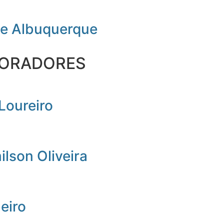
de Albuquerque
ORADORES
Loureiro
lson Oliveira
beiro