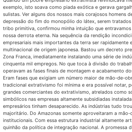
Quando um pobre empresário extrativista reivindicava me
exemplo, isto soava como piada exótica e gerava gargal
sulistas. Ver alguns dos nossos mais corajosos homens d
depressão do fim do monopólio do látex, serem tratad
tribo primitiva, confirmou minha intuição que entravamo
nossa derrota eterna. Na sequência da rendição incondici
empresariais mais importantes da terra ser rapidamente 
multinacional de origem japonesa. Bastou um decreto pr
Zona Franca, imediatamente instalando uma série de indú
cinquenta mil empregos. No que toca à divisão do trabalh
operavam as fases finais de montagem e acabamento dos
Eram fases que exigiam um número maior de mão-de-obra.
tradicional extrativismo foi mínima e era possível notar, 
grandes comerciantes do extrativismo, atrelados como só
simbólicos nas empresas altamente subsidiadas instalad
empresários tinham desaparecido. As indústrias tudo trou
majoritário. Do Amazonas somente aproveitaram a mão-de
institucionais. Com essa estrutura industrial altamente ar
quinhão da política de integração nacional. A promessa 