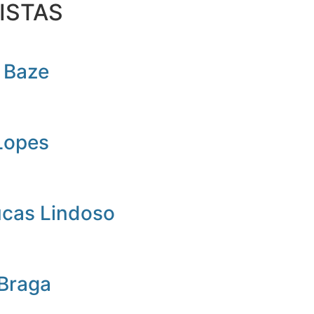
ISTAS
 Baze
Lopes
ucas Lindoso
 Braga