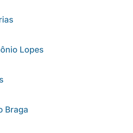
rias
tônio Lopes
s
o Braga