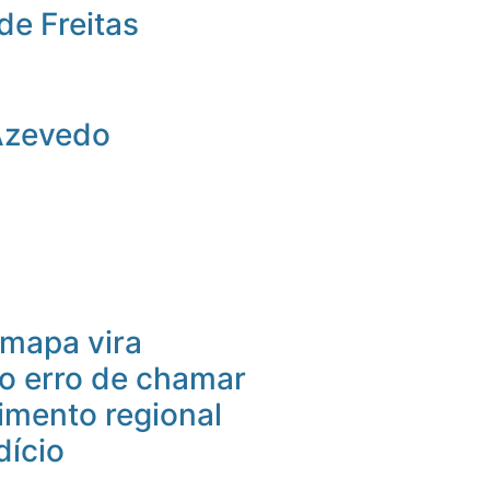
de Freitas
Azevedo
mapa vira
 o erro de chamar
imento regional
dício