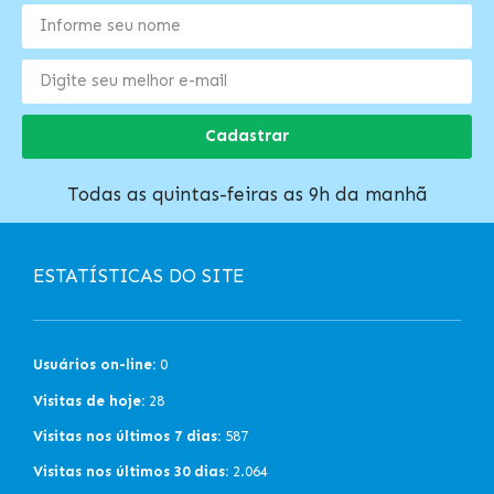
Cadastrar
Todas as quintas-feiras as 9h da manhã
ESTATÍSTICAS DO SITE
Usuários on-line:
0
Visitas de hoje:
28
Visitas nos últimos 7 dias:
587
Visitas nos últimos 30 dias:
2.064