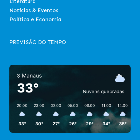
Literatura
Notícias & Eventos
Política e Economia
PREVISÃO DO TEMPO
Manaus
33°
Nuvens quebradas
20:00
23:00
02:00
05:00
08:00
11:00
14:00
17
33°
30°
27°
26°
29°
34°
35°
3