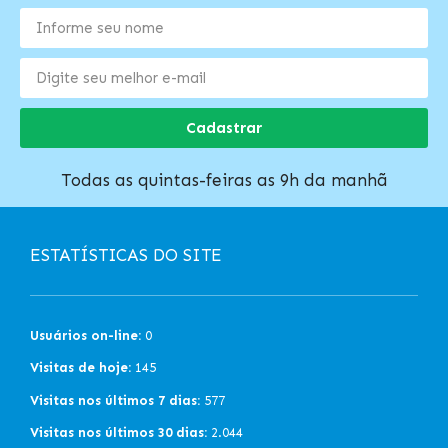
Cadastrar
Todas as quintas-feiras as 9h da manhã
ESTATÍSTICAS DO SITE
Usuários on-line:
0
Visitas de hoje:
145
Visitas nos últimos 7 dias:
577
Visitas nos últimos 30 dias:
2.044