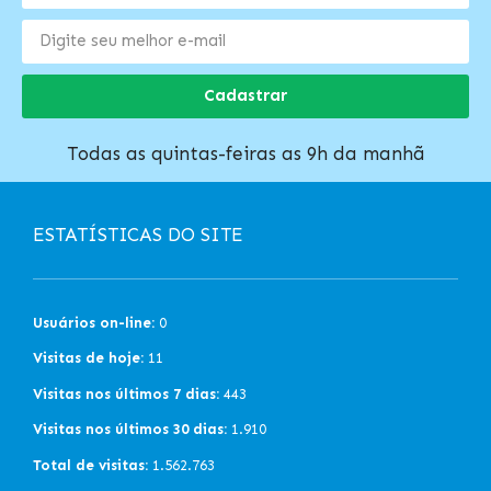
Cadastrar
Todas as quintas-feiras as 9h da manhã
ESTATÍSTICAS DO SITE
Usuários on-line:
0
Visitas de hoje:
11
Visitas nos últimos 7 dias:
443
Visitas nos últimos 30 dias:
1.910
Total de visitas:
1.562.763