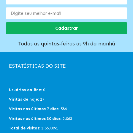
Cadastrar
Todas as quintas-feiras as 9h da manhã
ESTATÍSTICAS DO SITE
Usuários on-line:
0
Visitas de hoje:
27
Visitas nos últimos 7 dias:
586
Visitas nos últimos 30 dias:
2.063
Total de visitas:
1.563.091