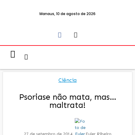
Manaus, 10 de agosto de 2026
Notícias & Eventos
Política e Economia
Ciência
Psoriase não mata, mas…
maltrata!
27 de setembro de 2014
Euler Ribeiro