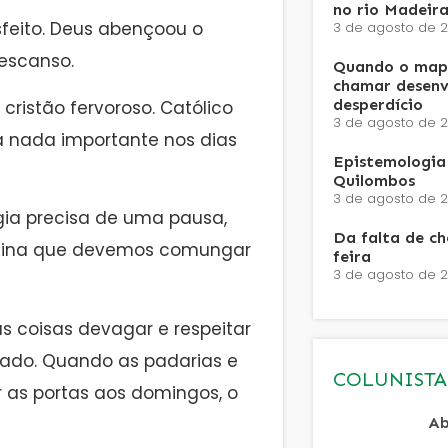
no rio Madeira
isfeito. Deus abençoou o
3 de agosto de 
descanso.
Quando o mapa
chamar desenv
desperdício
ristão fervoroso. Católico
3 de agosto de 
ia nada importante nos dias
Epistemologia 
Quilombos
3 de agosto de 
logia precisa de uma pausa,
Da falta de c
 ensina que devemos comungar
feira
3 de agosto de 
as coisas devagar e respeitar
icado. Quando as padarias e
COLUNISTA
 as portas aos domingos, o
Ab