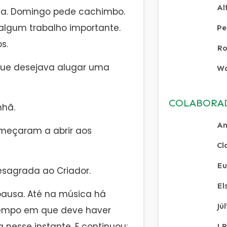
Al
ia. Domingo pede cachimbo.
 algum trabalho importante.
Pe
s.
Ro
que desejava alugar uma
Wa
COLABORA
nhã.
An
meçaram a abrir aos
Cl
Eu
sagrada ao Criador.
El
ausa. Até na música há
Jú
tempo em que deve haver
 nesse instante. E continuou:
J.