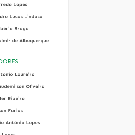
fredo Lopes
dro Lucas Lindoso
bério Braga
lmir de Albuquerque
DORES
tonio Loureiro
audemilson Oliveira
ler Ribeiro
son Farias
lio Antônio Lopes
R Lopes