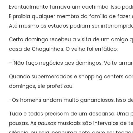
Eventualmente fumava um cachimbo. Isso pod
E proibia qualquer membro da família de fazer
Até mesmo os estudos podiam ser interrompido
Certo domingo recebeu a visita de um amigo 
casa de Chaguinhas. O velho foi enfático:
– Não faço negócios aos domingos. Volte ama
Quando supermercados e shopping centers co
domingos, ele profetizou:
-Os homens andam muito gananciosos. Isso de
Tudo e todos precisam de um descanso. Uma p
pausas. As
pausas
musicais são intervalos de 
silêncio, ou seja, nenhuma nota deve ser tocada