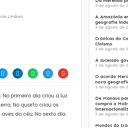
Da merenda pa
3 de agosto de 
cas Lindoso
A Amazônia e
geografia ind
3 de agosto de 
Crônicas do Co
Cinismo
3 de agosto de 
A sucessão go
3 de agosto de 
O acordo Merc
nova geografi
3 de agosto de 
No primeiro dia criou a luz.
De Manaus par
compra a Moby
terra. No quarto criou os
internacionali
s aves do céu. No sexto dia
3 de agosto de 
Mundos do trab