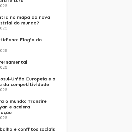
ra leitura
2026
ntra no mapa da nova
ustrial do mundo?
2026
tidiano: Elogio do
2026
vernamental
2026
osul-União Europeia e a
a da competitividade
2026
a o mundo: Transire
an e acelera
zação
2026
alho e conflitos sociais