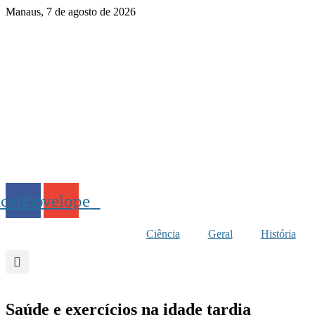
Ir
Manaus, 7 de agosto de 2026
para
o
conteúdo
acebook
Envelope
Ciência
Geral
História
Saúde e exercícios na idade tardia