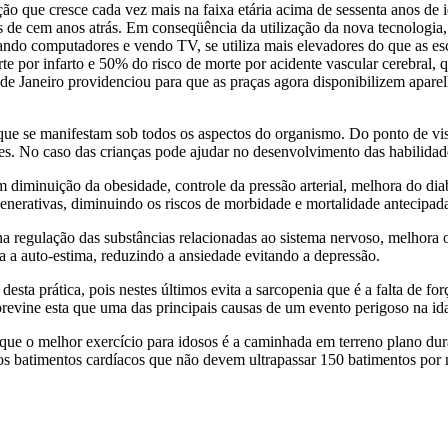
ção que cresce cada vez mais na faixa etária acima de sessenta anos de
 de cem anos atrás. Em conseqüência da utilização da nova tecnologia,
zando computadores e vendo TV, se utiliza mais elevadores do que as e
rte por infarto e 50% do risco de morte por acidente vascular cerebral, 
e Janeiro providenciou para que as praças agora disponibilizem aparelh
s que se manifestam sob todos os aspectos do organismo. Do ponto de vis
ções. No caso das crianças pode ajudar no desenvolvimento das habilida
m diminuição da obesidade, controle da pressão arterial, melhora do di
enerativas, diminuindo os riscos de morbidade e mortalidade antecipad
na regulação das substâncias relacionadas ao sistema nervoso, melhora 
a a auto-estima, reduzindo a ansiedade evitando a depressão.
desta prática, pois nestes últimos evita a sarcopenia que é a falta d
previne esta que uma das principais causas de um evento perigoso na id
o que o melhor exercício para idosos é a caminhada em terreno plano du
os batimentos cardíacos que não devem ultrapassar 150 batimentos por 