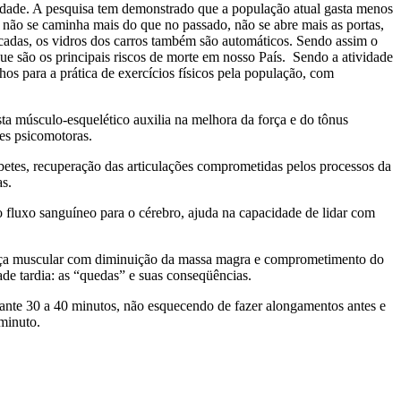
 idade. A pesquisa tem demonstrado que a população atual gasta menos
 não se caminha mais do que no passado, não se abre mais as portas,
scadas, os vidros dos carros também são automáticos. Sendo assim o
que são os principais riscos de morte em nosso País. Sendo a atividade
os para a prática de exercícios físicos pela população, com
ta músculo-esquelético auxilia na melhora da força e do tônus
des psicomotoras.
abetes, recuperação das articulações comprometidas pelos processos da
as.
o fluxo sanguíneo para o cérebro, ajuda na capacidade de lidar com
e força muscular com diminuição da massa magra e comprometimento do
ade tardia: as “quedas” e suas conseqüências.
rante 30 a 40 minutos, não esquecendo de fazer alongamentos antes e
minuto.