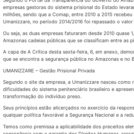
Segundo o Portal da Transparência do Governo do Amazo
empresas gestoras do sistema prisional do Estado levara
milhões, sendo que a Comap, entre 2010 a 2015 recebeu 
Umanizzare, no período 2014/2016 foi repassado o valor
Ou seja, as duas empresas faturaram desde 2010 quase 1,
Amazonas cadeias públicas que se classificam entre as p
A capa de A Crítica desta sexta-feira, 6, em anexo, dem
que se encontra a segurança pública no Amazonas e no B
UMANIZZARE – Gestão Prisional Privada
Segundo o site da empresa, a Umanizzare nasceu como re
dificuldades do sistema penitenciário brasileiro e aprese
transformação do indivíduo preso.
Seus princípios estão alicerçados no exercício da respon
qualquer política favorável a Segurança Nacional e a red
Temos como premissa a aplicabilidade dos preceitos ele
consonância com a garantia dos Direitos Humanos, ressa