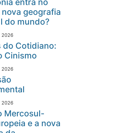
nia entra no
 nova geografia
al do mundo?
e 2026
 do Cotidiano:
o Cinismo
e 2026
são
mental
e 2026
o Mercosul-
ropeia e a nova