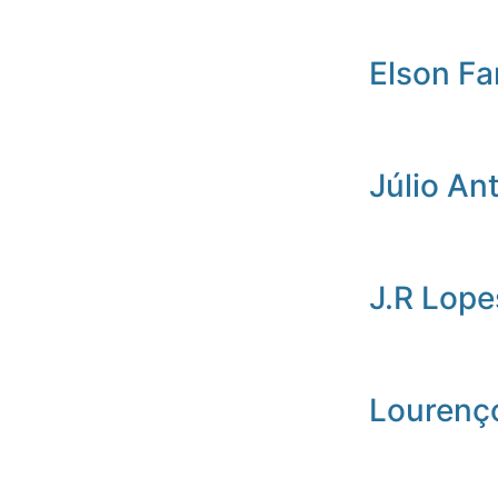
Elson Fa
Júlio An
J.R Lope
Lourenç