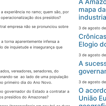
A Amazô
mapa da
al, a experiência no ramo; quem são, por
industri
la operacionalização dos presídios?
ctral empresa não se pronunciou sobre
3 de agosto d
Crônicas
 a torna aparentemente infensa a
Elogio d
do de inquietude e insegurança que
3 de agosto d
A suces
governa
tados, vereadores, senadores, do
icionando-se ao lado de uma população
3 de agosto d
no primeiro dia do Ano Novo.
O acord
mo governador do Estado a contratar a
União Eu
 os presídios do Amazonas?