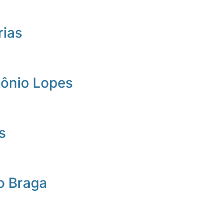
rias
tônio Lopes
s
o Braga