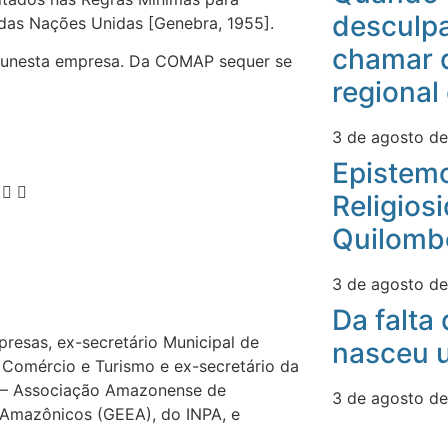
desculpa
das Nações Unidas [Genebra, 1955].
chamar 
a funesta empresa. Da COMAP sequer se
regional
3 de agosto d
Epistemo
Religios
Quilomb
3 de agosto d
Da falta
presas, ex-secretário Municipal de
nasceu u
 Comércio e Turismo e ex-secretário da
– Associação Amazonense de
3 de agosto d
 Amazônicos (GEEA), do INPA, e