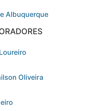
de Albuquerque
ORADORES
Loureiro
lson Oliveira
beiro