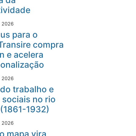
a da
ividade
e 2026
us para o
Transire compra
 e acelera
ionalização
e 2026
do trabalho e
 sociais no rio
 (1861-1932)
e 2026
o mapa vira