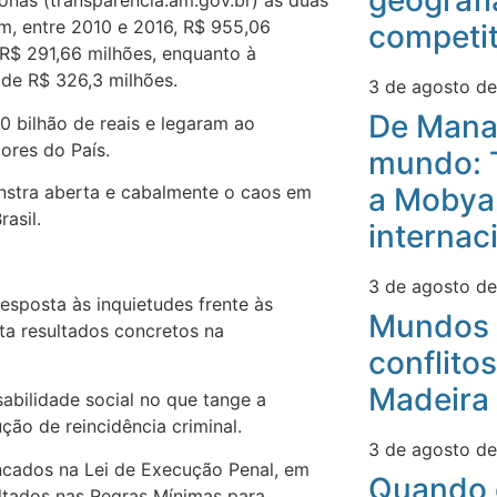
geografi
nas (transparência.am.gov.br) as duas
m, entre 2010 e 2016, R$ 955,06
competit
R$ 291,66 milhões, enquanto à
 de R$ 326,3 milhões.
3 de agosto d
De Mana
0 bilhão de reais e legaram ao
iores do País.
mundo: 
a Mobyan
onstra aberta e cabalmente o caos em
rasil.
internac
3 de agosto d
sposta às inquietudes frente às
Mundos 
nta resultados concretos na
conflitos
Madeira
sabilidade social no que tange a
ução de reincidência criminal.
3 de agosto d
ncados na Lei de Execução Penal, em
Quando 
ltados nas Regras Mínimas para