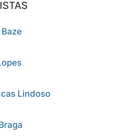
ISTAS
 Baze
Lopes
ucas Lindoso
 Braga