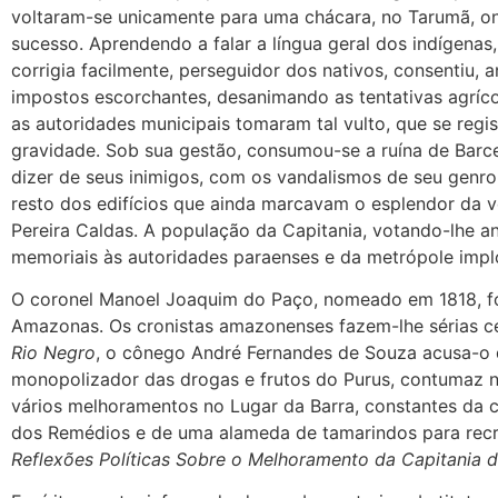
voltaram-se unicamente para uma chácara, no Tarumã, on
sucesso. Aprendendo a falar a língua geral dos indígenas,
corrigia facilmente, perseguidor dos nativos, consentiu, 
impostos escorchantes, desanimando as tentativas agrícola
as autoridades municipais tomaram tal vulto, que se regis
gravidade. Sob sua gestão, consumou-se a ruína de Barcel
dizer de seus inimigos, com os vandalismos de seu genro,
resto dos edifícios que ainda marcavam o esplendor da 
Pereira Caldas. A população da Capitania, votando-lhe an
memoriais às autoridades paraenses e da metrópole impl
O coronel Manoel Joaquim do Paço, nomeado em 1818, foi
Amazonas. Os cronistas amazonenses fazem-lhe sérias c
Rio Negro
, o cônego André Fernandes de Souza acusa-o 
monopolizador das drogas e frutos do Purus, contumaz 
vários melhoramentos no Lugar da Barra, constantes da 
dos Remédios e de uma alameda de tamarindos para recre
Reflexões Políticas Sobre o Melhoramento da Capitania 