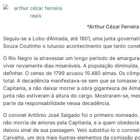
*Arthur Cézar Ferreira
Seguiu-se a Lobo d’Almada, até 1801, uma junta governa
Souza Coutinho o lutuoso acontecimento que tanto const
O Rio Negro ia atravessar um longo período de amarguras
viver novamente dias miseráveis. A população diminuída, a
definhar. O censo de 1799 acusou 15.480 almas. Os cômp
total. A decadência manifestava-se sem que se tomasse 
Capitania, a não deixar morrer a obra gigantesca de Al
junta não estiveram à altura do cargo. Mostraram-se, me
parte da responsabilidade nessa decadência.
O coronel Antônio José Salgado foi o primeiro nomeado.
não morria de amores pela Capitania, e a quem obedecia
deixou sinal de sua passagem. Veio substitui-lo o coron
Carvalho, um dos mais ilustres elementos da comissão po