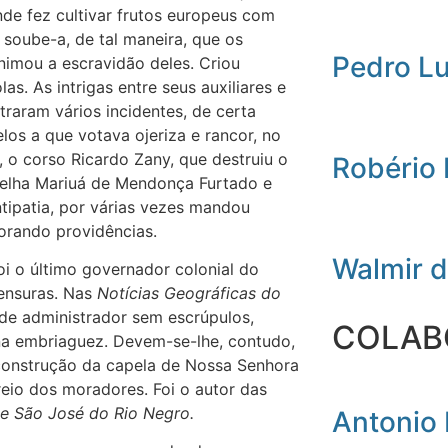
de fez cultivar frutos europeus com
 soube-a, de tal maneira, que os
Pedro L
animou a escravidão deles. Criou
s. As intrigas entre seus auxiliares e
traram vários incidentes, de certa
os a que votava ojeriza e rancor, no
 o corso Ricardo Zany, que destruiu o
Robério
velha Mariuá de Mendonça Furtado e
tipatia, por várias vezes mandou
orando providências.
Walmir 
 o último governador colonial do
ensuras. Nas
Notícias Geográficas do
de administrador sem escrúpulos,
COLAB
na embriaguez. Devem-se-lhe, contudo,
construção da capela de Nossa Senhora
io dos moradores. Foi o autor das
de São José do Rio Negro.
Antonio 