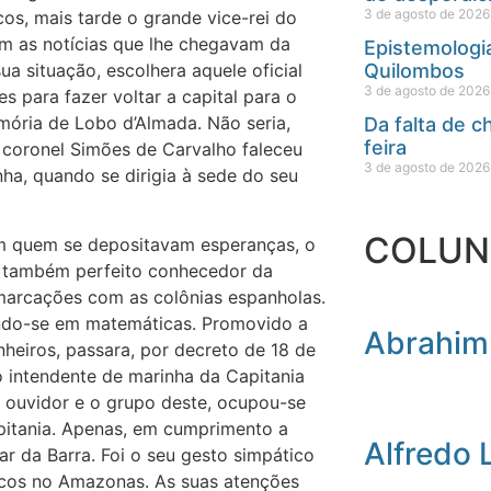
3 de agosto de 2026
os, mais tarde o grande vice-rei do
om as notícias que lhe chegavam da
Epistemologia
Quilombos
a situação, escolhera aquele oficial
3 de agosto de 2026
s para fazer voltar a capital para o
ória de Lobo d’Almada. Não seria,
Da falta de 
feira
 coronel Simões de Carvalho faleceu
3 de agosto de 2026
ha, quando se dirigia à sede do seu
COLUN
 em quem se depositavam esperanças, o
, também perfeito conhecedor da
emarcações com as colônias espanholas.
ando-se em matemáticas. Promovido a
Abrahim
heiros, passara, por decreto de 18 de
 intendente de marinha da Capitania
ouvidor e o grupo deste, ocupou-se
Capitania. Apenas, em cumprimento a
Alfredo 
ar da Barra. Foi o seu gesto simpático
icos no Amazonas. As suas atenções