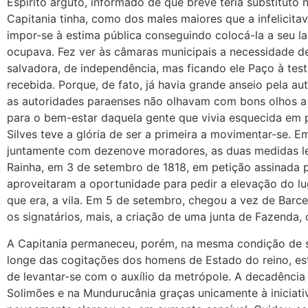
Espírito arguto, informado de que breve teria substitut
Capitania tinha, como dos males maiores que a infelicita
impor-se à estima pública conseguindo colocá-la a seu l
ocupava. Fez ver às câmaras municipais a necessidade de
salvadora, de independência, mas ficando ele Paço à test
recebida. Porque, de fato, já havia grande anseio pela a
as autoridades paraenses não olhavam com bons olhos a
para o bem-estar daquela gente que vivia esquecida em
Silves teve a glória de ser a primeira a movimentar-se. Em
juntamente com dezenove moradores, as duas medidas le
Rainha, em 3 de setembro de 1818, em petição assinada 
aproveitaram a oportunidade para pedir a elevação do lu
que era, a vila. Em 5 de setembro, chegou a vez de Bar
os signatários, mais, a criação de uma junta de Fazenda,
A Capitania permaneceu, porém, na mesma condição de s
longe das cogitações dos homens de Estado do reino, e
de levantar-se com o auxílio da metrópole. A decadência
Solimões e na Mundurucânia graças unicamente à iniciativ