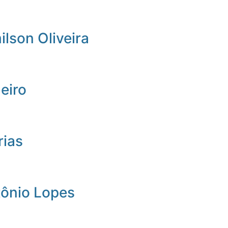
lson Oliveira
beiro
rias
tônio Lopes