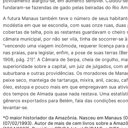
povoamento alargou-se, em aumento sensível. Cuidou-se, 
fundaram-se fazendas de gado pelas beiradas do Rio Am
A futura Manaus também teve o número de seus habitante
modéstia em que se escondia, com suas onze ruas, duas 
cobertas de telha, pois as restantes guardavam o cheiro 
câmara municipal, por não ser vila, tinha de socorrer-se
“vencendo uma viagem incômoda, requerer licença para a
nas praias, para legislar, enfim, a pose de suas terras (
1908, pág. 21)”. A Câmara de Serpa, cheia de orgulho, ma
superioridade sobre a capital, um juiz de julgados, com at
suburbana e outras providências. Os moradores de Man
peixe seco, manteiga de tartaruga, mixira, anil, cacau, caf
óleo, estopa e pouco mais em que empregavam sua ativid
dos tempos de Almada quase nada restava. Uma estatísti
gêneros exportados para Belém, fala das condições econ
levantar-se.
*O maior historiador da Amazônia. Nasceu em Manaus (08
(07/02/1993). Autor de mais de cem livros sobre a Ama