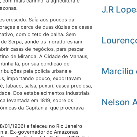
com mais carinho, a agricultura e
J.R Lope
azonas.
s crescido. Saía aos poucos da
praças e cerca de duas dúzias de casas
nativo, com o teto de palha. Sem
Lourenç
 à de Serpa, aonde os moradores iam
brir casas de negócios, para pescar
Bertino de Miranda, A Cidade de Manaus,
ntinha lá, por sua condição de
Marcilio 
ribuições pela polícia urbana e
aus, importando pouco, exportavam
é, tabaco, salsa, puxuri, casca preciosa,
ade. Dos estabelecimentos industriais
Nelson 
ca levantada em 1819, sobre os
ômicas da Capitania, que procurava
/01/1906) e faleceu no Rio Janeiro
zônia. Ex-governador do Amazonas