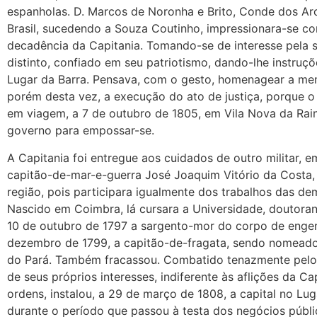
espanholas. D. Marcos de Noronha e Brito, Conde dos Arc
Brasil, sucedendo a Souza Coutinho, impressionara-se c
decadência da Capitania. Tomando-se de interesse pela su
distinto, confiado em seu patriotismo, dando-lhe instruçõe
Lugar da Barra. Pensava, com o gesto, homenagear a mem
porém desta vez, a execução do ato de justiça, porque o
em viagem, a 7 de outubro de 1805, em Vila Nova da Rain
governo para empossar-se.
A Capitania foi entregue aos cuidados de outro militar,
capitão-de-mar-e-guerra José Joaquim Vitório da Costa
região, pois participara igualmente dos trabalhos das d
Nascido em Coimbra, lá cursara a Universidade, doutor
10 de outubro de 1797 a sargento-mor do corpo de engen
dezembro de 1799, a capitão-de-fragata, sendo nomeado
do Pará. Também fracassou. Combatido tenazmente pelo 
de seus próprios interesses, indiferente às aflições da 
ordens, instalou, a 29 de março de 1808, a capital no Lug
durante o período que passou à testa dos negócios públ