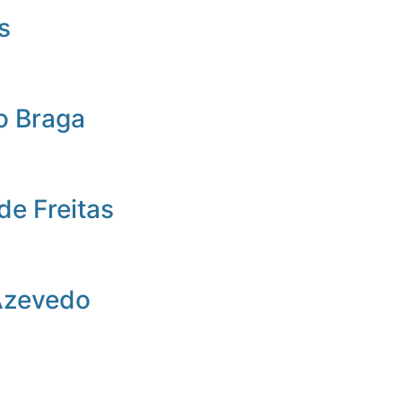
s
o Braga
de Freitas
Azevedo