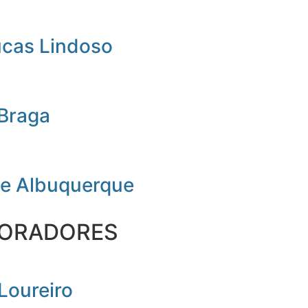
ucas Lindoso
 Braga
de Albuquerque
ORADORES
Loureiro