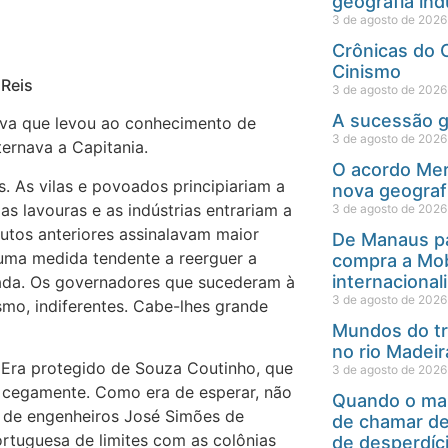
geografia ind
3 de agosto de 2026
Crônicas do C
Cinismo
 Reis
3 de agosto de 2026
A sucessão 
tiva que levou ao conhecimento de
3 de agosto de 2026
ernava a Capitania.
O acordo Mer
. As vilas e povoados principiariam a
nova geograf
s lavouras e as indústrias entrariam a
3 de agosto de 2026
utos anteriores assinalavam maior
De Manaus pa
uma medida tendente a reerguer a
compra a Mob
internacional
mada. Os governadores que sucederam à
3 de agosto de 2026
smo, indiferentes. Cabe-lhes grande
Mundos do tra
no rio Madei
 Era protegido de Souza Coutinho, que
3 de agosto de 2026
 cegamente. Como era de esperar, não
Quando o map
el de engenheiros José Simões de
de chamar de
rtuguesa de limites com as colônias
de desperdíc