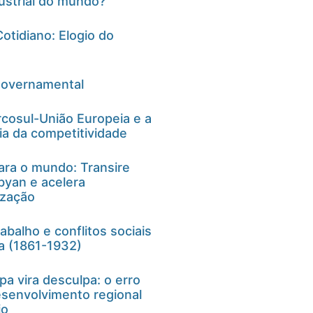
ustrial do mundo?
otidiano: Elogio do
governamental
cosul-União Europeia e a
ia da competitividade
ra o mundo: Transire
yan e acelera
ização
balho e conflitos sociais
ra (1861-1932)
a vira desculpa: o erro
senvolvimento regional
io