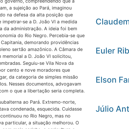
o no governo, compreendendo que a
vam, a sujeição ao Pará, imaginou
ado na defesa da alta posição que
Claudemi
 impetrar-se a D. João VI a medida
a da administração. A ideia foi bem
utonomia do Rio Negro. Percebia-se que
 Capitania, demorando providências
Euler Ri
 pleno sertão amazônico. A Câmara de
 memorial a D. João VI solicitou,
mbradas. Seguiu-se Vila Nova da
por cento e nove moradores que
gar, da categoria de simples missão
Elson Fa
celos. Nesses documentos, advogavam
 com o que a libertação seria completa.
ubalterna ao Pará. Extremo-norte,
Júlio An
stava condenada, esquecida. Cuidasse
 continuou no Rio Negro, mas no
a particular, a situação melhorou. O